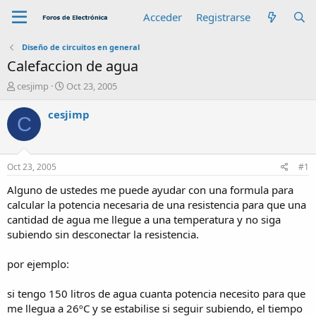
Acceder
Registrarse
Diseño de circuitos en general
Calefaccion de agua
A
F
cesjimp
Oct 23, 2005
u
e
t
c
cesjimp
C
o
h
r
a
d
e
Oct 23, 2005
#1
i
n
Alguno de ustedes me puede ayudar con una formula para
i
calcular la potencia necesaria de una resistencia para que una
c
cantidad de agua me llegue a una temperatura y no siga
i
subiendo sin desconectar la resistencia.
o
por ejemplo:
si tengo 150 litros de agua cuanta potencia necesito para que
me llegua a 26ºC y se estabilise si seguir subiendo, el tiempo