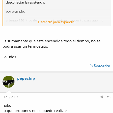
desconectar la resistencia.
por ejemplo:
si tengo 150 litros de agua cuanta potencia necesito para que me
Hacer clic para expandir...
llegua a 26ºC y se estabilise si seguir subiendo, el tiempo que se
demore no me importa pero si estar seguro de que llega a esa
temperatura y no siga subiendo.
Gracias
Es sumamente que esté encendida todo el tiempo, no se
podrá usar un termostato.
Saludos
Responder
pepechip
Dic 8, 2007
#6
hola.
lo que propones no se puede realizar.