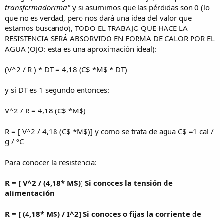
transformadorrma"
y si asumimos que las pérdidas son 0 (lo
que no es verdad, pero nos dará una idea del valor que
estamos buscando), TODO EL TRABAJO QUE HACE LA
RESISTENCIA SERÁ ABSORVIDO EN FORMA DE CALOR POR EL
AGUA (OJO: esta es una aproximación ideal):
(V^2 / R ) * DT = 4,18 (C$ *M$ * DT)
y si DT es 1 segundo entonces:
V^2 / R = 4,18 (C$ *M$)
R = [ V^2 / 4,18 (C$ *M$)] y como se trata de agua C$ =1 cal /
g / ºC
Para conocer la resistencia:
R = [ V^2 / (4,18* M$)] Si conoces la tensión de
alimentación
R = [ (4,18* M$) / I^2] Si conoces o fijas la corriente de