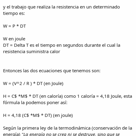
y el trabajo que realiza la resistencia en un determinado
tiempo es:
W = P * DT
W en joule
DT = Delta T es el tiempo en segundos durante el cual la
resistencia suministra calor
Entonces las dos ecuaciones que tenemos son:
W = (V^2 / R ) * DT (en Joule)
H = C$ *M$ * DT (en caloría) como 1 caloría = 4,18 Joule, esta
fórmula la podemos poner así:
H = 4,18 (C$ *M$ * DT) (en joule)
Según la primera ley de la termodinámica (conservación de la
energía)
"La energía no se crea ni se destruye, sino que se