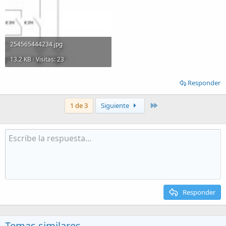
254565444234.jpg
13.2 KB · Visitas: 23
Responder
Último
1 de 3
Siguiente
Responder
Temas similares