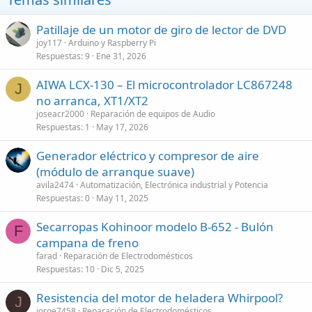
Patillaje de un motor de giro de lector de DVD
joy117
Arduino y Raspberry Pi
Respuestas
9
Ene 31, 2026
AIWA LCX-130 – El microcontrolador LC867248
J
no arranca, XT1/XT2
joseacr2000
Reparación de equipos de Audio
Respuestas
1
May 17, 2026
Generador eléctrico y compresor de aire
(módulo de arranque suave)
avila2474
Automatización, Electrónica industrial y Potencia
Respuestas
0
May 11, 2025
Secarropas Kohinoor modelo B-652 - Bulón
F
campana de freno
farad
Reparación de Electrodomésticos
Respuestas
10
Dic 5, 2025
Resistencia del motor de heladera Whirpool?
J
jorge7458
Reparación de Electrodomésticos