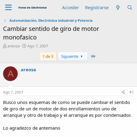
Acceder
Registrarse
Automatización, Electrónica industrial y Potencia
Cambiar sentido de giro de motor
monofasico
A
F
areosa
Ago 7, 2007
u
e
Último
1 de 3
Siguiente
t
c
o
h
r
a
areosa
A
d
e
i
n
Ago 7, 2007
#1
i
c
Busco unos esquemas de como se puede cambiar el sentido
i
de giro de un de motor de dos enrollamientos uno de
o
arranque y otro de trabajo y el arranque es por condensador.
Lo agradezco de antemano