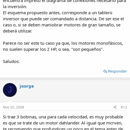
encuentra impreso el diagrama de conexiones necesario para
la inversión.
El esquema propuesto antes, corresponde a un tablero
inversor que puede ser comandado a distancia. De ser ese el
caso o, si se deben maniobrar motores de gran tamaño, se
deberá utilizar.
Parece no ser este tu caso ya que, los motores monofásicos,
no suelen superar los 2 HP, o sea, "son pequeños".
Saludos:
Responder
joorge
J
Nov 20, 2008
#12
Si trae 3 bobinas, una para cada velocidad, es muy probable
es que se trate de un motor dahlander. Al igual que mcrven,
te recomiendo que profundices un poco en el tema antes de