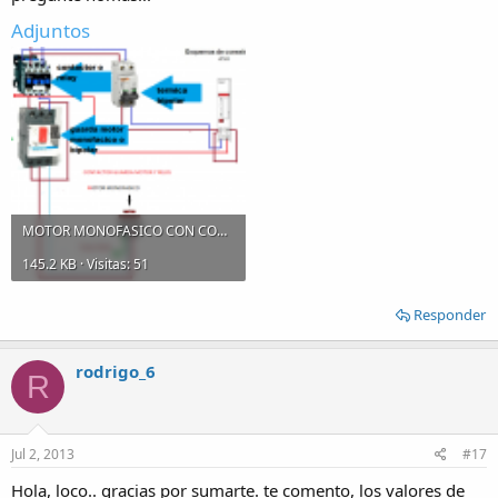
Adjuntos
MOTOR MONOFASICO CON CONTACTOR.png
145.2 KB · Visitas: 51
Responder
rodrigo_6
R
Jul 2, 2013
#17
Hola, loco.. gracias por sumarte. te comento, los valores de