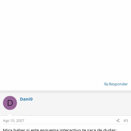
Responder
Dani0
D
Ago 10, 2007
#3
Mira haber si este esquema interactivo te saca de dudas: