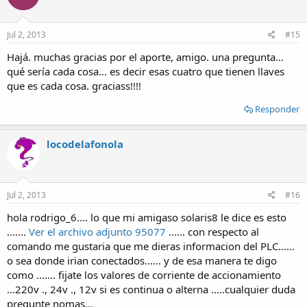
Jul 2, 2013
#15
Hajá. muchas gracias por el aporte, amigo. una pregunta...
qué sería cada cosa... es decir esas cuatro que tienen llaves
que es cada cosa. graciass!!!!
Responder
locodelafonola
Jul 2, 2013
#16
hola rodrigo_6.... lo que mi amigaso solaris8 le dice es esto
.......
Ver el archivo adjunto 95077
...... con respecto al
comando me gustaria que me dieras informacion del PLC......
o sea donde irian conectados...... y de esa manera te digo
como ....... fijate los valores de corriente de accionamiento
...220v ., 24v ., 12v si es continua o alterna .....cualquier duda
pregunte nomas...