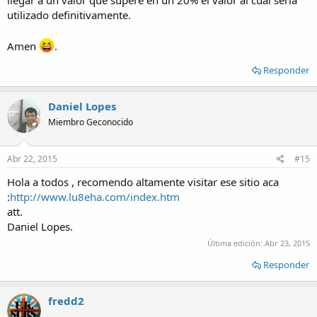
llegar a un valor que supere en un 20% el valor al cual sería
utilizado definitivamente.
Amen
.
Responder
Daniel Lopes
Miembro Geconocido
Abr 22, 2015
#15
Hola a todos , recomendo altamente visitar ese sitio aca
:
http://www.lu8eha.com/index.htm
att.
Daniel Lopes.
Última edición:
Abr 23, 2015
Responder
fredd2