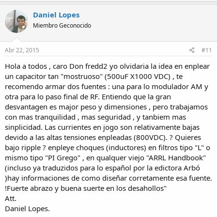
Daniel Lopes
Miembro Geconocido
Abr 22, 2015
#11
Hola a todos , caro Don fredd2 yo olvidaria la idea en enplear
un capacitor tan "mostruoso" (500uF X1000 VDC) , te
recomendo armar dos fuentes : una para lo modulador AM y
otra para lo paso final de RF. Entiendo que la gran
desvantagen es major peso y dimensiones , pero trabajamos
con mas tranquilidad , mas seguridad , y tanbiem mas
sinplicidad. Las currientes en jogo son relativamente bajas
devido a las altas tensiones enpleadas (800VDC). ? Quieres
bajo ripple ? enpleye choques (inductores) en filtros tipo "L" o
mismo tipo "PI Grego" , en qualquer viejo "ARRL Handbook"
(incluso ya traduzidos para lo español por la edictora Arbó
)hay informaciones de como diseñar corretamente esa fuente.
!Fuerte abrazo y buena suerte en los desahollos"
Att.
Daniel Lopes.