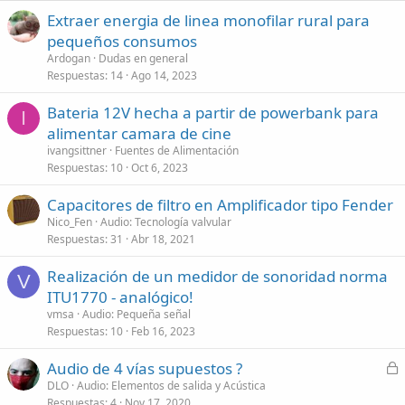
Extraer energia de linea monofilar rural para
pequeños consumos
Ardogan
Dudas en general
Respuestas
14
Ago 14, 2023
Bateria 12V hecha a partir de powerbank para
I
alimentar camara de cine
ivangsittner
Fuentes de Alimentación
Respuestas
10
Oct 6, 2023
Capacitores de filtro en Amplificador tipo Fender
Nico_Fen
Audio: Tecnología valvular
Respuestas
31
Abr 18, 2021
Realización de un medidor de sonoridad norma
V
ITU1770 - analógico!
vmsa
Audio: Pequeña señal
Respuestas
10
Feb 16, 2023
C
Audio de 4 vías supuestos ?
e
DLO
Audio: Elementos de salida y Acústica
Respuestas
4
Nov 17, 2020
r