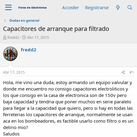
Acceder
Registrarse
Dudas en general
Capacitores de arranque para filtrado
A
F
fredd2
Abr 17, 2015
u
e
t
c
fredd2
o
h
r
a
d
e
Abr 17, 2015
#1
i
n
Hola, me vino una duda, estoy armando un equipo valvular y
i
donde me encuentro no consigo capacitores electroliticos y
c
los que consigo en la casa de electronica son de 150v pero
i
baja capacidad y tendria que poner muchos en serie paralelo
o
para llegar a la capacidad que quiero, pero si hay en todas las
ferreterias los capacitores de arranque, normalmente se usan
aca en los bombeadores, es factible usarlo como filtro o es un
delirio mio?
Saludos