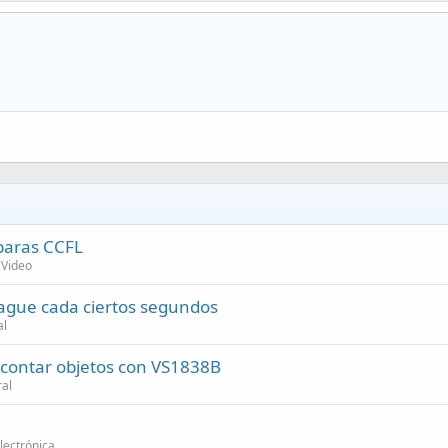
paras CCFL
 Video
apague cada ciertos segundos
al
 contar objetos con VS1838B
ral
lectrónica