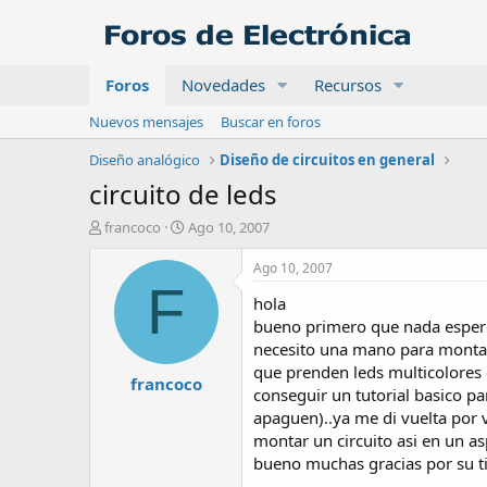
Foros
Novedades
Recursos
Nuevos mensajes
Buscar en foros
Diseño analógico
Diseño de circuitos en general
circuito de leds
A
F
francoco
Ago 10, 2007
u
e
t
c
Ago 10, 2007
o
h
F
hola
r
a
d
bueno primero que nada espero 
e
necesito una mano para montar 
i
que prenden leds multicolores c
francoco
n
conseguir un tutorial basico pa
i
apaguen)..ya me di vuelta por 
c
montar un circuito asi en un 
i
o
bueno muchas gracias por su 