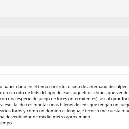
haber dado en el tema correcto, o sino de antemano disculpen, s
un circuito de leds del tipo de esos juguetitos chinos que ven
on una especie de juego de luces (intermitentes), asi al girar fo
ra eso, la idea es montar unas hileras de leds que tengan un jue
varios foros y como no domino el lenguaje tecnico me cuesta much
aspa de ventilador de medio metro aproximado.
tiempo