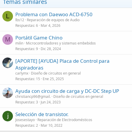
Temas similares
s
:
Problema con Daewoo ACD-6750
L
lbs12
Reparación de equipos de Audio
Respuestas
6
Mar 4, 2026
Portátil Game Chino
M
milin
Microcontroladores y sistemas embebidos
Respuestas
9
Dic 28, 2024
[APORTE] [AYUDA] Placa de Control para
Aspiradoras
carlymx
Diseño de circuitos en general
Respuestas
15
Ene 25, 2025
Ayuda con circuito de carga y DC-DC Step UP
christiancp96@gmail.
Diseño de circuitos en general
Respuestas
3
Jun 24, 2023
Selección de transistor.
Josesestayo
Reparación de Electrodomésticos
Respuestas
2
Mar 10, 2022