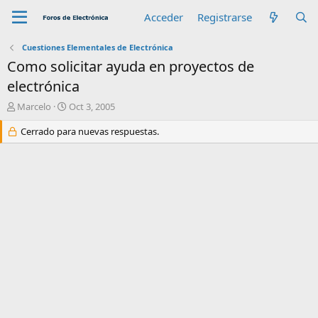
Acceder
Registrarse
Cuestiones Elementales de Electrónica
Como solicitar ayuda en proyectos de
electrónica
A
F
Marcelo
Oct 3, 2005
u
e
t
Cerrado para nuevas respuestas.
c
o
h
r
a
d
e
i
n
i
c
i
o