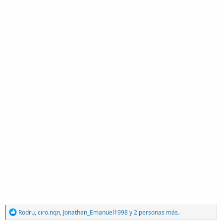
R
Rodru
,
ciro.nqn
,
Jonathan_Emanuel1998
y 2 personas más.
e