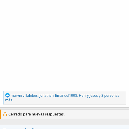
R
marvin villalobos
,
Jonathan_Emanuel1998
,
Henry Jesus
y 3 personas
e
más.
a
c
t
Cerrado para nuevas respuestas.
i
o
n