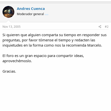
a
c
Andres Cuenca
t
Moderador general
i
o
n
s
Nov 13, 2005
#2
:
Si quieren que alguien comparta su tiempo en responder sus
preguntas, por favor tómense el tiempo y redacten las
inquietudes en la forma como nos la recomienda Marcelo.
El foro es un gran espacio para compartir ideas,
aprovechémoslo.
Gracias.