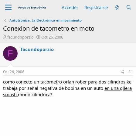
Acceder
Registrarse
Autotrónica, La Electrónica en movimiento
Conexion de tacometro en moto
A
F
facundoporzio
Oct 26, 2006
u
e
t
c
facundoporzio
F
o
h
r
a
d
e
Oct 26, 2006
#1
i
n
como conecto un
tacometro orlan rober
para dos cilindros ke
i
trabaja por señal negativa de bobina en un auto
en una gilera
c
smash
mono cilindrica?
i
o