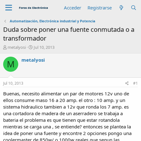
Acceder
Registrarse
Automatización, Electrónica industrial y Potencia
Duda sobre poner una fuente conmutada o a
transformador
A
F
metalyosi
Jul 10, 2013
u
e
t
c
metalyosi
M
o
h
r
a
d
e
Jul 10, 2013
#1
i
n
Buenas, necesito alimentar un par de motores 12v uno de
i
ellos consume maso 16 a 20 amp. el otro : 10 amp. y un
c
sistema hidraulico tambien a 12v que ronda los 7 amp. es
i
una cortadora de madera de un aserradero se trabaja a
o
bateria el problema es que tienen que estar rotandola
mientras se carga una , se entiende? entonces se plantea la
idea de poner una fuente y encontre 2 opciones pongo una
coolermaster de 850w/ o 1000w reales que segun las