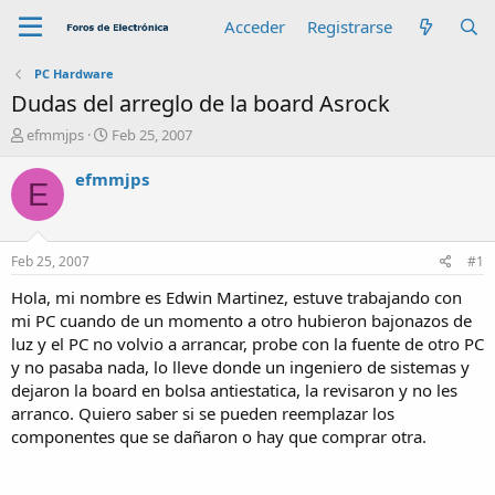
Acceder
Registrarse
PC Hardware
Dudas del arreglo de la board Asrock
A
F
efmmjps
Feb 25, 2007
u
e
t
c
efmmjps
E
o
h
r
a
d
e
Feb 25, 2007
#1
i
n
Hola, mi nombre es Edwin Martinez, estuve trabajando con
i
mi PC cuando de un momento a otro hubieron bajonazos de
c
luz y el PC no volvio a arrancar, probe con la fuente de otro PC
i
y no pasaba nada, lo lleve donde un ingeniero de sistemas y
o
dejaron la board en bolsa antiestatica, la revisaron y no les
arranco. Quiero saber si se pueden reemplazar los
componentes que se dañaron o hay que comprar otra.