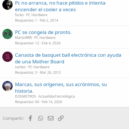
Pc no arranca, no hace pitidos e intenta
encender el cooler a veces
fucko
PC Hardware
Respuestas
1
Feb 2, 2014
PC se congela de pronto.
MartinRRR
PC Hardware
Respuestas
12
Ene 4, 2024
Canasta de basquet ball electrónica con ayuda
S
de una Mother Board
santes
PC Hardware
Respuestas
3
Mar 26, 2012
Marcas, sus orígenes, sus acrónimos, su
historia.
DOSMETROS
Actualidad tecnológica
Respuestas
60
Feb 14, 2026
Facebook
WhatsApp
Email
Enlace
Compartir: