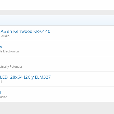
BIAS en Kenwood KR-6140
e Audio
4v
e Electrónica
trial y Potencia
OLED128x64 I2C y ELM327
Pi
l
Video