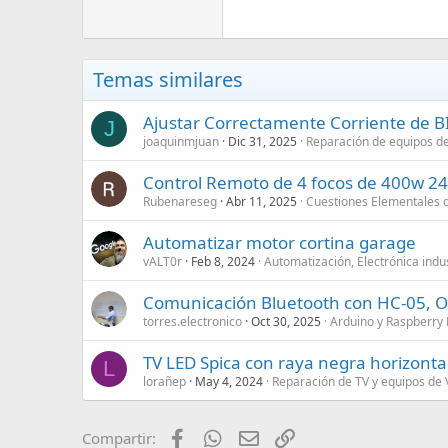
Temas similares
Ajustar Correctamente Corriente de 
J
joaquinmjuan
Dic 31, 2025
Reparación de equipos d
Control Remoto de 4 focos de 400w 2
Rubenareseg
Abr 11, 2025
Cuestiones Elementales d
Automatizar motor cortina garage
vALT0r
Feb 8, 2024
Automatización, Electrónica indus
Comunicación Bluetooth con HC-05, 
torres.electronico
Oct 30, 2025
Arduino y Raspberry 
TV LED Spica con raya negra horizonta
L
lorañep
May 4, 2024
Reparación de TV y equipos de 
Facebook
WhatsApp
Email
Enlace
Compartir: