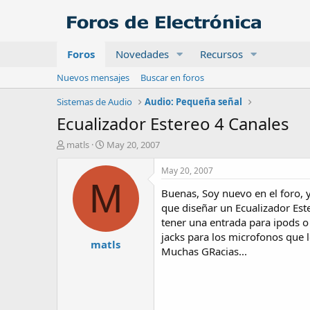
Foros
Novedades
Recursos
Nuevos mensajes
Buscar en foros
Sistemas de Audio
Audio: Pequeña señal
Ecualizador Estereo 4 Canales
A
F
matls
May 20, 2007
u
e
t
c
May 20, 2007
o
h
M
Buenas, Soy nuevo en el foro, 
r
a
d
que diseñar un Ecualizador Est
e
tener una entrada para ipods o
i
jacks para los microfonos que l
matls
n
Muchas GRacias...
i
c
i
o