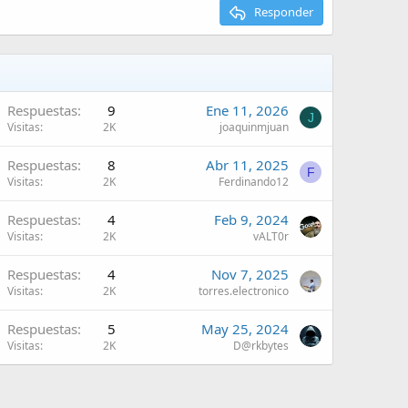
Responder
Respuestas
9
Ene 11, 2026
J
Visitas
2K
joaquinmjuan
Respuestas
8
Abr 11, 2025
F
Visitas
2K
Ferdinando12
Respuestas
4
Feb 9, 2024
Visitas
2K
vALT0r
Respuestas
4
Nov 7, 2025
Visitas
2K
torres.electronico
Respuestas
5
May 25, 2024
Visitas
2K
D@rkbytes