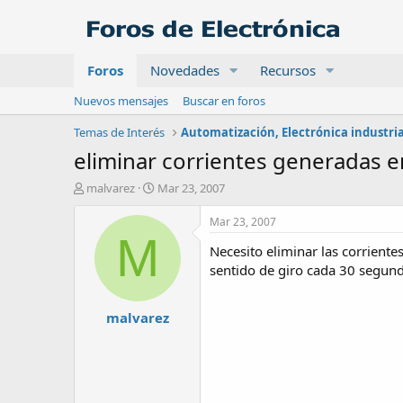
Foros
Novedades
Recursos
Nuevos mensajes
Buscar en foros
Temas de Interés
eliminar corrientes generadas e
A
F
malvarez
Mar 23, 2007
u
e
t
c
Mar 23, 2007
o
h
M
Necesito eliminar las corriente
r
a
d
sentido de giro cada 30 segund
e
i
malvarez
n
i
c
i
o