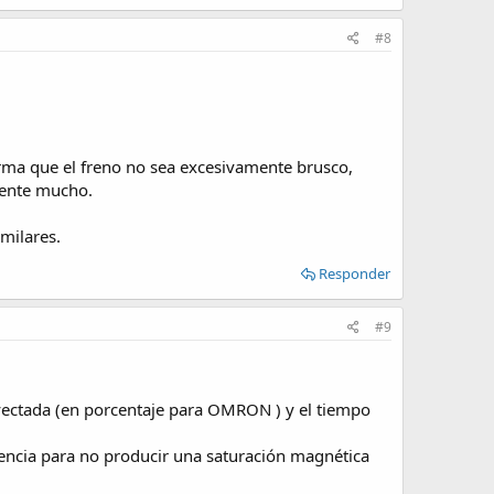
#8
orma que el freno no sea excesivamente brusco,
iente mucho.
milares.
Responder
#9
inyectada (en porcentaje para OMRON ) y el tiempo
cuencia para no producir una saturación magnética