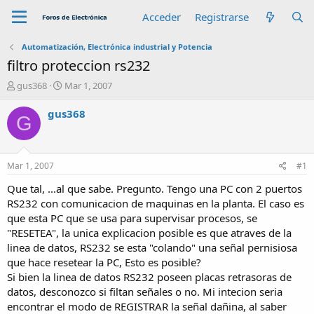
Acceder
Registrarse
Automatización, Electrónica industrial y Potencia
filtro proteccion rs232
A
F
gus368
Mar 1, 2007
u
e
t
c
gus368
G
o
h
r
a
d
e
Mar 1, 2007
#1
i
n
Que tal, ...al que sabe. Pregunto. Tengo una PC con 2 puertos
i
RS232 con comunicacion de maquinas en la planta. El caso es
c
que esta PC que se usa para supervisar procesos, se
i
"RESETEA", la unica explicacion posible es que atraves de la
o
linea de datos, RS232 se esta "colando" una señal pernisiosa
que hace resetear la PC, Esto es posible?
Si bien la linea de datos RS232 poseen placas retrasoras de
datos, desconozco si filtan señales o no. Mi intecion seria
encontrar el modo de REGISTRAR la señal dañina, al saber