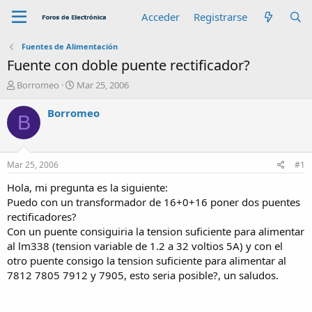
Acceder
Registrarse
Fuentes de Alimentación
Fuente con doble puente rectificador?
A
F
Borromeo
Mar 25, 2006
u
e
t
c
Borromeo
B
o
h
r
a
d
e
Mar 25, 2006
#1
i
n
Hola, mi pregunta es la siguiente:
i
Puedo con un transformador de 16+0+16 poner dos puentes
c
rectificadores?
i
Con un puente consiguiria la tension suficiente para alimentar
o
al lm338 (tension variable de 1.2 a 32 voltios 5A) y con el
otro puente consigo la tension suficiente para alimentar al
7812 7805 7912 y 7905, esto seria posible?, un saludos.