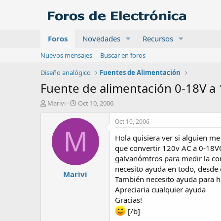
Foros
Novedades
Recursos
Nuevos mensajes
Buscar en foros
Diseño analógico
Fuentes de Alimentación
Fuente de alimentación 0-18V a 
A
F
Marivi
Oct 10, 2006
u
e
t
c
Oct 10, 2006
o
h
M
Hola quisiera ver si alguien me
r
a
d
que convertir 120v AC a 0-18VCD
e
galvanómtros para medir la corr
i
necesito ayuda en todo, desde e
Marivi
n
También necesito ayuda para ha
i
Apreciaria cualquier ayuda
c
Gracias!
i
o
[/b]