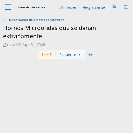
Acceder
Registrarse
Reparación de Electrodomésticos
Hornos Microondas que se dañan
extrañamente
A
F
taita
Ago 31, 2006
u
e
Último
1 de 2
Siguiente
t
c
o
h
r
a
d
e
i
n
i
c
i
o