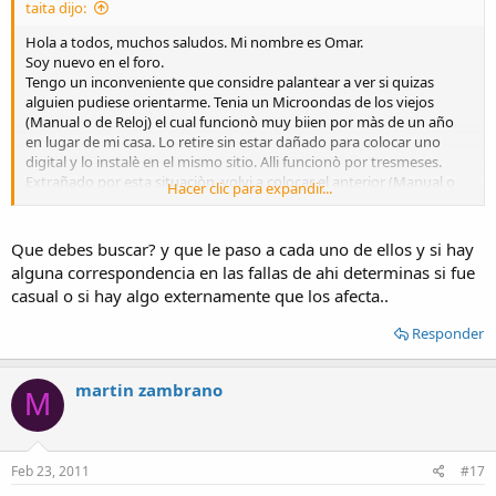
taita dijo:
Hola a todos, muchos saludos. Mi nombre es Omar.
Soy nuevo en el foro.
Tengo un inconveniente que considre palantear a ver si quizas
alguien pudiese orientarme. Tenia un Microondas de los viejos
(Manual o de Reloj) el cual funcionò muy biien por màs de un año
en lugar de mi casa. Lo retire sin estar dañado para colocar uno
digital y lo instalè en el mismo sitio. Alli funcionò por tresmeses.
Extrañado por esta situaciòn, volvi a colocar el anterior (Manual o
Hacer clic para expandir...
de Reloj) que estaba en buen estado y el mismo solo funcionò por
dos dìas. Pense en una fatal coincidencia y me quede sin el servicio
del los artefactos por unos meses dando tiempo hasta conseguir un
Que debes buscar? y que le paso a cada uno de ellos y si hay
tècnico de confianza que los revisara. En este interim me han
alguna correspondencia en las fallas de ahi determinas si fue
obsequiado uno nuevo (mas moderno) y para mi sopresa lo he
casual o si hay algo externamente que los afecta..
puesto en lugar acostumbrado donde estaban los anteriores y solo
funciono tres dias. Todos sin exepcion han quedado muertos,
Responder
perdieron toda actividad electrica.
Estoy extrañado por estas coincidencias
Pasara algo en la conexion de mi casa que esta dañando los Micros?
martin zambrano
M
Tengo nevera, televisor y una computadora y todo esta
funcionando sin novedad.
He probado el voltaje y el mismo tiene ciento veinte voltios y no
parece tener caidas o picos de voltajes.
Feb 23, 2011
#17
Puede la frecuencia que envia la Compañia del servicio electrico