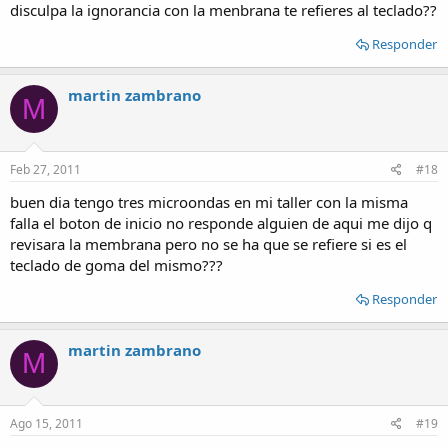
estar fallando y en consecuencia afectar estos equipos.
disculpa la ignorancia con la menbrana te refieres al teclado??
Que debo buscar?
Responder
martin zambrano
M
Feb 27, 2011
#18
buen dia tengo tres microondas en mi taller con la misma
falla el boton de inicio no responde alguien de aqui me dijo q
revisara la membrana pero no se ha que se refiere si es el
teclado de goma del mismo???
Responder
martin zambrano
M
Ago 15, 2011
#19