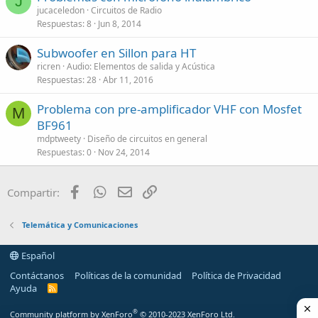
J
jucaceledon
Circuitos de Radio
Respuestas
8
Jun 8, 2014
Subwoofer en Sillon para HT
ricren
Audio: Elementos de salida y Acústica
Respuestas
28
Abr 11, 2016
Problema con pre-amplificador VHF con Mosfet
M
BF961
mdptweety
Diseño de circuitos en general
Respuestas
0
Nov 24, 2014
Facebook
WhatsApp
Email
Enlace
Compartir:
Telemática y Comunicaciones
Español
Contáctanos
Políticas de la comunidad
Política de Privacidad
Ayuda
R
S
S
®
Community platform by XenForo
© 2010-2023 XenForo Ltd.