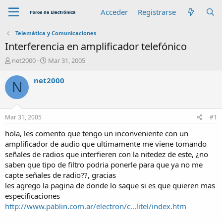
Acceder
Registrarse
Telemática y Comunicaciones
Interferencia en amplificador telefónico
A
F
net2000
Mar 31, 2005
u
e
t
c
net2000
N
o
h
r
a
d
e
Mar 31, 2005
#1
i
n
hola, les comento que tengo un inconveniente con un
i
amplificador de audio que ultimamente me viene tomando
c
señales de radios que interfieren con la nitedez de este, ¿no
i
saben que tipo de filtro podria ponerle para que ya no me
o
capte señales de radio??, gracias
les agrego la pagina de donde lo saque si es que quieren mas
especificaciones
http://www.pablin.com.ar/electron/c...litel/index.htm