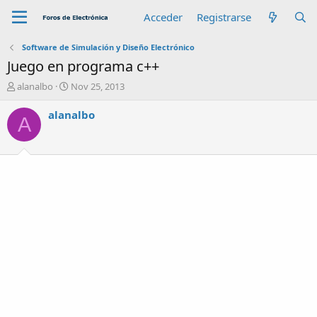
Acceder
Registrarse
Software de Simulación y Diseño Electrónico
Juego en programa c++
A
F
alanalbo
Nov 25, 2013
u
e
t
c
alanalbo
A
o
h
r
a
d
e
i
n
i
c
i
o