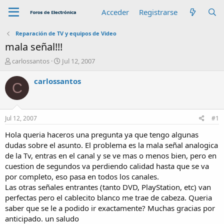
Acceder
Registrarse
Reparación de TV y equipos de Video
mala señal!!!
A
F
carlossantos
Jul 12, 2007
u
e
t
c
carlossantos
C
o
h
r
a
d
e
Jul 12, 2007
#1
i
n
Hola queria haceros una pregunta ya que tengo algunas
i
dudas sobre el asunto. El problema es la mala señal analogica
c
de la Tv, entras en el canal y se ve mas o menos bien, pero en
i
cuestion de segundos va perdiendo calidad hasta que se va
o
por completo, eso pasa en todos los canales.
Las otras señales entrantes (tanto DVD, PlayStation, etc) van
perfectas pero el cablecito blanco me trae de cabeza. Queria
saber que se le a podido ir exactamente? Muchas gracias por
anticipado. un saludo