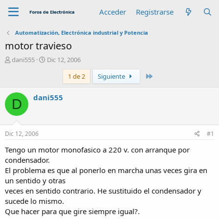
Acceder
Registrarse
Automatización, Electrónica industrial y Potencia
motor travieso
A
F
dani555
Dic 12, 2006
u
e
Último
1 de 2
Siguiente
t
c
o
h
r
a
dani555
D
d
e
i
n
Dic 12, 2006
#1
i
c
Tengo un motor monofasico a 220 v. con arranque por
i
condensador.
o
El problema es que al ponerlo en marcha unas veces gira en
un sentido y otras
veces en sentido contrario. He sustituido el condensador y
sucede lo mismo.
Que hacer para que gire siempre igual?.