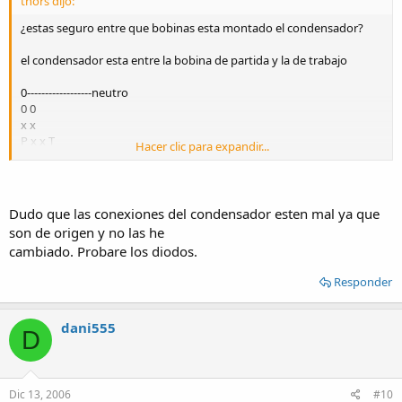
thors dijo:
¿estas seguro entre que bobinas esta montado el condensador?
el condensador esta entre la bobina de partida y la de trabajo
0------------------neutro
0 0
x x
P x x T
Hacer clic para expandir...
x x
0 0 I I 0-------------fase
C
Dudo que las conexiones del condensador esten mal ya que
el aumento en la capasidad del condensador no veneficia al motor
son de origen y no las he
debes usar el que indica la placa
cambiado. Probare los diodos.
Responder
dani555
D
Dic 13, 2006
#10