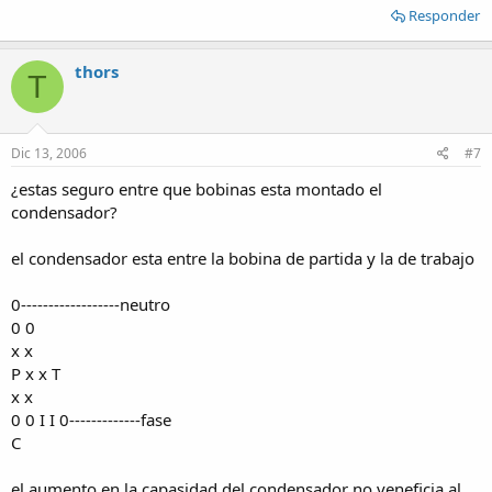
Responder
thors
T
Dic 13, 2006
#7
¿estas seguro entre que bobinas esta montado el
condensador?
el condensador esta entre la bobina de partida y la de trabajo
0------------------neutro
0 0
x x
P x x T
x x
0 0 I I 0-------------fase
C
el aumento en la capasidad del condensador no veneficia al