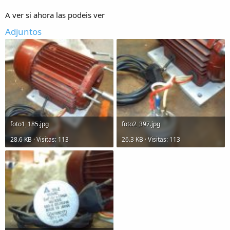
A ver si ahora las podeis ver
Adjuntos
foto1_185.jpg
foto2_397.jpg
28.6 KB · Visitas: 113
26.3 KB · Visitas: 113