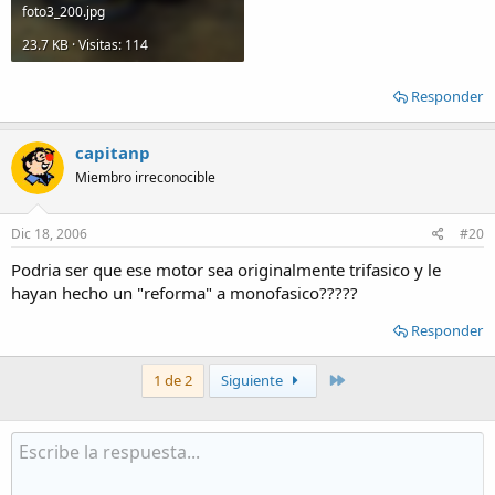
foto3_200.jpg
23.7 KB · Visitas: 114
Responder
capitanp
Miembro irreconocible
Dic 18, 2006
#20
Podria ser que ese motor sea originalmente trifasico y le
hayan hecho un "reforma" a monofasico?????
Responder
Último
1 de 2
Siguiente