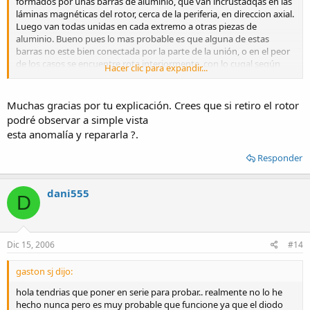
formados por unas barras de aluminio, que van incrustadqas en las
láminas magnéticas del rotor, cerca de la periferia, en direccion axial.
Luego van todas unidas en cada extremo a otras piezas de
aluminio. Bueno pues lo mas probable es que alguna de estas
barras no este bien conectada por la parte de la unión, o en el peor
de los casos se encuentre rota interiormente, con lo cuqal según
Hacer clic para expandir...
sea la posición del rotor en el momento del arranque puede ser que
te gire en sentido inverso al previsto, y una vez a comenzado a girar
en un sentido el motor seguirá girando en ese sentido. Incluso si el
Muchas gracias por tu explicación. Crees que si retiro el rotor
motor estubiese perfectamente bien, si en el momento de arrancar
podré observar a simple vista
tu lo fuerzas en un sentido de giro, este tipo de motor segura
esta anomalía y repararla ?.
girando en ese sentido.
Responder
dani555
D
Dic 15, 2006
#14
gaston sj dijo:
hola tendrias que poner en serie para probar.. realmente no lo he
hecho nunca pero es muy probable que funcione ya que el diodo