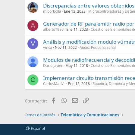
Discrepancias entre valores obtenido
miborbolla
Ene 13, 2023
Microcontroladores y sist
Generador de RF para emitir radio po
A
alberto1980
Ene 11, 2023
Cuestiones Elementales de
Análisis y modificación modulo vúmet
V
vmsa
Nov 11, 2022
Audio: Pequeña señal
Modulos de radiofrecuencia y decodidi
Dario Javier
May 11, 2018
Cuestiones Elementales de
Implementar circuito transmisión rec
C
CarlosManVil
Ene 15, 2018
Robótica, Domótica y Me
Facebook
WhatsApp
Email
Enlace
Compartir:
Temas de Interés
Telemática y Comunicaciones
Español