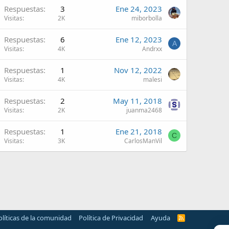
Respuestas
3
Ene 24, 2023
Visitas
2K
miborbolla
Respuestas
6
Ene 12, 2023
A
Visitas
4K
Andrxx
Respuestas
1
Nov 12, 2022
Visitas
4K
malesi
Respuestas
2
May 11, 2018
Visitas
2K
juanma2468
Respuestas
1
Ene 21, 2018
C
Visitas
3K
CarlosManVil
olíticas de la comunidad
Política de Privacidad
Ayuda
R
S