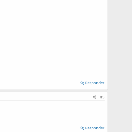
Responder
#3
Responder