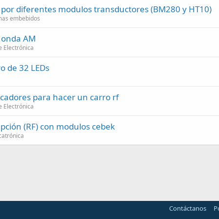
s por diferentes modulos transductores (BM280 y HT10)
emas embebidos
r onda AM
 Electrónica
ro de 32 LEDs
cadores para hacer un carro rf
 Electrónica
epción (RF) con modulos cebek
catrónica
Contáctanos
P