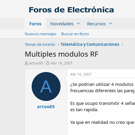
Foros
Novedades
Recursos
Nuevos mensajes
Buscar en foros
Temas de Interés
Telemática y Comunicaciones
Multiples modulos RF
A
F
artoo85
Abr 16, 2007
u
e
t
c
Abr 16, 2007
o
h
A
¿Se podrian utilizar 4 modulos
r
a
d
frecuencias diferentes las pare
e
i
Es que ocupo transmitir 4 señal
artoo85
n
es tan rapida.
i
c
Ya que en realidad no creo que
i
o