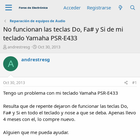
Acceder
Registrarse
Reparación de equipos de Audio
No funcionan las teclas Do, Fa# y Si de mi
teclado Yamaha PSR-E433
A
F
andrestresg
Oct 30, 2013
u
e
t
c
andrestresg
A
o
h
r
a
d
e
Oct 30, 2013
#1
i
n
Tengo un problema con mi teclado Yamaha PSR-E433
i
c
Resulta que de repente dejaron de funcionar las teclas Do,
i
Fa# y Si en todo el teclado y nose a que se deba. Apenas llevo
o
4 meses con el, lo compre nuevo.
Alguien que me pueda ayudar.