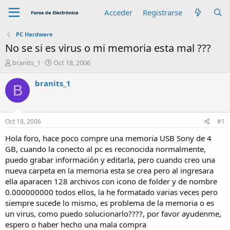
Acceder
Registrarse
PC Hardware
No se si es virus o mi memoria esta mal ???
A
F
branits_1
Oct 18, 2006
u
e
t
c
branits_1
B
o
h
r
a
d
e
Oct 18, 2006
#1
i
n
Hola foro, hace poco compre una memoria USB Sony de 4
i
GB, cuando la conecto al pc es reconocida normalmente,
c
puedo grabar información y editarla, pero cuando creo una
i
nueva carpeta en la memoria esta se crea pero al ingresara
o
ella aparacen 128 archivos con icono de folder y de nombre
0.000000000 todos ellos, la he formatado varias veces pero
siempre sucede lo mismo, es problema de la memoria o es
un virus, como puedo solucionarlo????, por favor ayudenme,
espero o haber hecho una mala compra