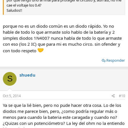
por qué tengo uno al final para proteger el circuito y, aun asi, no me
cae el voltaje los 0.4?
Saludos!!
porque no es un diodo común es un diodo rápido. Yo no
hable de todo lo que armaste solo hablo de la batería y 2
simples diodos 1N4007 nunca habla de todo lo que armaste
con eso (los 2 IC) que para mi es mucho circo. sin ofender y
con todo respeto
Responder
shuedu
S
Oct 5, 2014
#10
Ya se que la lié bien, pero no pude hacer otra cosa. Lo de los
diodos me parece bien, pero, ¿como podría regular más o
menos para cuando la bateria este caragada y cuando no?
¿Quizas con un potenciómetro? La ley del ohm no la entiendo