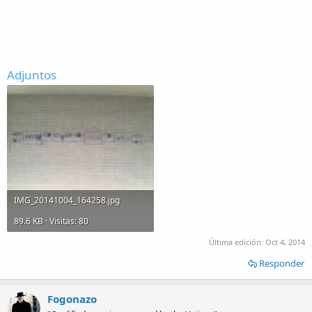
Adjuntos
IMG_20141004_164258.jpg
89.6 KB · Visitas: 80
Última edición:
Oct 4, 2014
Responder
Fogonazo