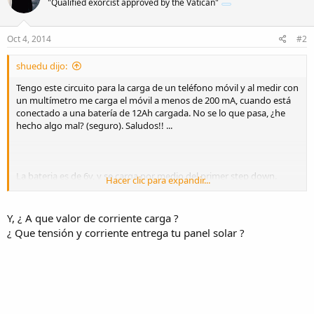
"Qualified exorcist approved by the Vatican"
Oct 4, 2014
#2
shuedu dijo:
Tengo este circuito para la carga de un teléfono móvil y al medir con
un multímetro me carga el móvil a menos de 200 mA, cuando está
conectado a una batería de 12Ah cargada. No se lo que pasa, ¿he
hecho algo mal? (seguro). Saludos!! ...
La bateria es de 6v, y se carga por medio del primer step down.
Hacer clic para expandir...
Despues de la bateria, el voltaje se sube a 12v (step up) y después se
baja a 5v para la carga del teléfono móvil.
Y, ¿ A que valor de corriente carga ?
¿ Que tensión y corriente entrega tu panel solar ?