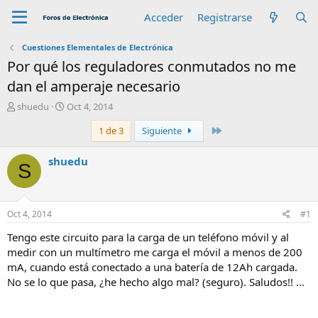
Acceder
Registrarse
Cuestiones Elementales de Electrónica
Por qué los reguladores conmutados no me
dan el amperaje necesario
A
F
shuedu
Oct 4, 2014
u
e
Último
1 de 3
Siguiente
t
c
o
h
r
a
shuedu
S
d
e
i
n
Oct 4, 2014
#1
i
c
Tengo este circuito para la carga de un teléfono móvil y al
i
medir con un multímetro me carga el móvil a menos de 200
o
mA, cuando está conectado a una batería de 12Ah cargada.
No se lo que pasa, ¿he hecho algo mal? (seguro). Saludos!! ...