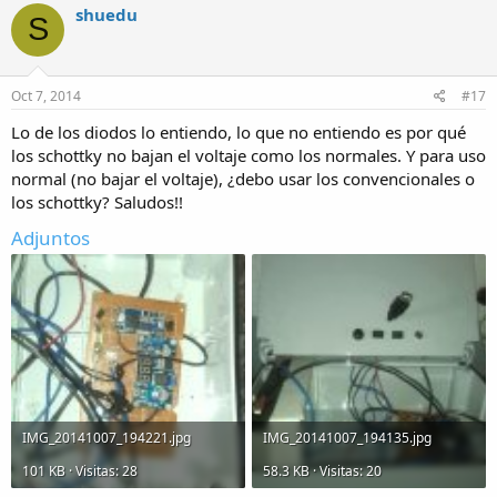
shuedu
S
Oct 7, 2014
#17
Lo de los diodos lo entiendo, lo que no entiendo es por qué
los schottky no bajan el voltaje como los normales. Y para uso
normal (no bajar el voltaje), ¿debo usar los convencionales o
los schottky? Saludos!!
Adjuntos
IMG_20141007_194221.jpg
IMG_20141007_194135.jpg
101 KB · Visitas: 28
58.3 KB · Visitas: 20