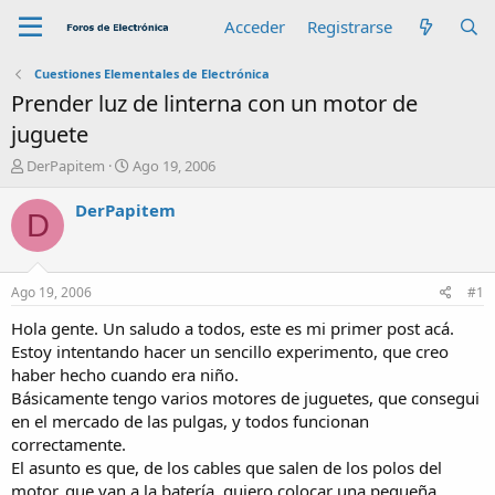
Acceder
Registrarse
Cuestiones Elementales de Electrónica
Prender luz de linterna con un motor de
juguete
A
F
DerPapitem
Ago 19, 2006
u
e
t
c
DerPapitem
D
o
h
r
a
d
e
Ago 19, 2006
#1
i
n
Hola gente. Un saludo a todos, este es mi primer post acá.
i
Estoy intentando hacer un sencillo experimento, que creo
c
haber hecho cuando era niño.
i
Básicamente tengo varios motores de juguetes, que consegui
o
en el mercado de las pulgas, y todos funcionan
correctamente.
El asunto es que, de los cables que salen de los polos del
motor, que van a la batería, quiero colocar una pequeña