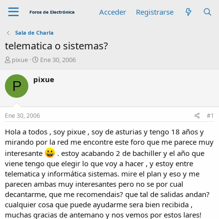
Acceder
Registrarse
Sala de Charla
telematica o sistemas?
A
F
pixue
Ene 30, 2006
u
e
t
c
pixue
P
o
h
r
a
d
e
Ene 30, 2006
#1
i
n
Hola a todos , soy pixue , soy de asturias y tengo 18 años y
i
mirando por la red me encontre este foro que me parece muy
c
interesante
. estoy acabando 2 de bachiller y el año que
i
viene tengo que elegir lo que voy a hacer , y estoy entre
o
telematica y informática sistemas. mire el plan y eso y me
parecen ambas muy interesantes pero no se por cual
decantarme, que me recomendais? que tal de salidas andan?
cualquier cosa que puede ayudarme sera bien recibida ,
muchas gracias de antemano y nos vemos por estos lares!