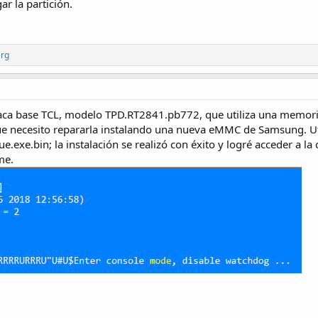
ar la partición.
erg
laca base TCL, modelo TPD.RT2841.pb772, que utiliza una memor
 que necesito repararla instalando una nueva eMMC de Samsung. Ut
ue.exe.bin; la instalación se realizó con éxito y logré acceder a 
me.