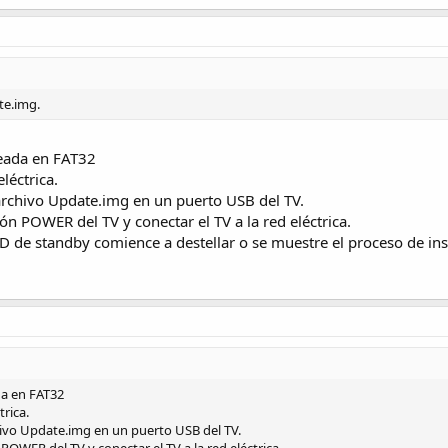
te.img.
eada en FAT32
léctrica.
 archivo Update.img en un puerto USB del TV.
n POWER del TV y conectar el TV a la red eléctrica.
ED de standby comience a destellar o se muestre el proceso de ins
a en FAT32
trica.
chivo Update.img en un puerto USB del TV.