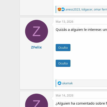
R
aness2023
,
tolgacer
,
omar fer
e
a
c
Mar 13, 2026
t
Z
i
Quizás a alguien le interese: 
o
n
s
:
ZFelix
Oculto
Oculto
R
ukamak
e
a
c
Mar 14, 2026
t
Z
i
¿Alguien ha comentado sobre fl
o