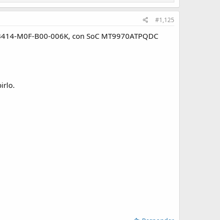
#1,125
715GB414-M0F-B00-006K, con SoC MT9970ATPQDC
irlo.