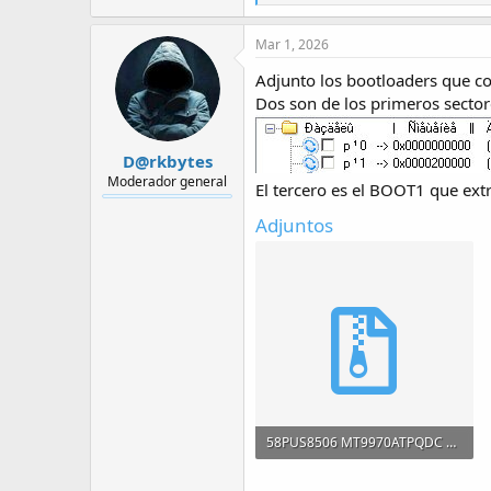
e
a
c
Mar 1, 2026
t
i
Adjunto los bootloaders que 
o
Dos son de los primeros sectore
n
s
:
D@rkbytes
Moderador general
El tercero es el BOOT1 que extr
Adjuntos
58PUS8506 MT9970ATPQDC Bootloaders.rar
3.2 MB · Visitas: 33