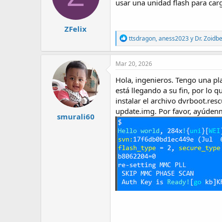
usar una unidad flash para carg
n
s
:
ZFelix
R
ttsdragon
,
aness2023
y
Dr. Zoidb
e
a
c
Mar 20, 2026
t
i
Hola, ingenieros. Tengo una p
o
está llegando a su fin, por lo
n
instalar el archivo dvrboot.resc
s
:
update.img. Por favor, ayúden
smurali60