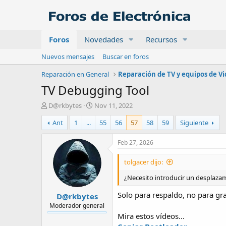
Foros
Novedades
Recursos
Nuevos mensajes
Buscar en foros
Reparación en General
Reparación de TV y equipos de V
TV Debugging Tool
A
F
D@rkbytes
Nov 11, 2022
u
e
Ant
1
...
55
56
57
58
59
Siguiente
t
c
o
h
r
a
Feb 27, 2026
d
e
tolgacer dijo:
i
n
¿Necesito introducir un desplaza
i
Solo para respaldo, no para gra
D@rkbytes
c
i
Moderador general
o
Mira estos vídeos...