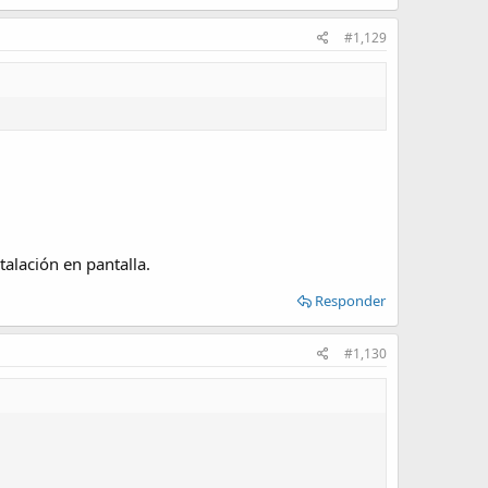
#1,129
talación en pantalla.
Responder
#1,130