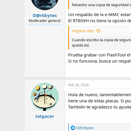
Necesito una copia de seguridad c
Un respaldo de la e-MMC estar
D@rkbytes
El RT809H no tiene la opción 
Moderador general
tolgacer dijo:
Cuando escribo la copia de segurid
queda así.
Prueba grabar con FlashTool el
Si no funciona, busca un respal
Feb 28, 2026
Hola de nuevo, lamentablement
tiene una de estas placas. Si p
También te agradezco tu ayuda
tolgacer
R
D@rkbytes