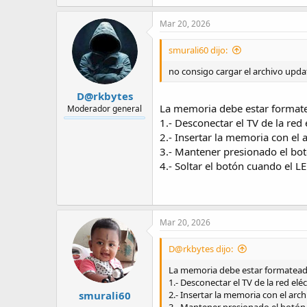
Mar 20, 2026
smurali60 dijo:
no consigo cargar el archivo upda
D@rkbytes
La memoria debe estar format
Moderador general
1.- Desconectar el TV de la red e
2.- Insertar la memoria con el
3.- Mantener presionado el botó
4.- Soltar el botón cuando el L
Mar 20, 2026
D@rkbytes dijo:
La memoria debe estar formatead
1.- Desconectar el TV de la red eléc
smurali60
2.- Insertar la memoria con el ar