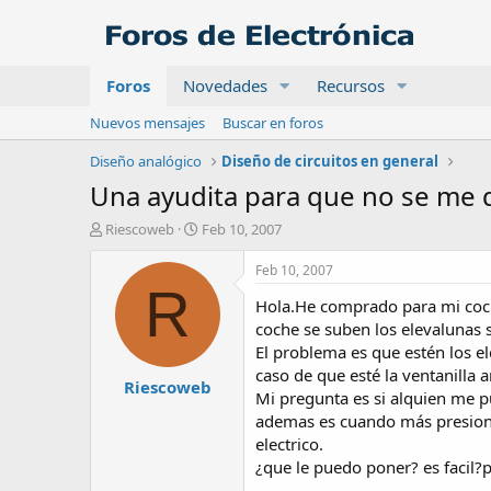
Foros
Novedades
Recursos
Nuevos mensajes
Buscar en foros
Diseño analógico
Diseño de circuitos en general
Una ayudita para que no se me
A
F
Riescoweb
Feb 10, 2007
u
e
t
c
Feb 10, 2007
o
h
R
Hola.He comprado para mi coch
r
a
d
coche se suben los elevalunas 
e
El problema es que estén los el
i
caso de que esté la ventanilla
Riescoweb
n
Mi pregunta es si alquien me p
i
ademas es cuando más presion e
c
electrico.
i
o
¿que le puedo poner? es facil?