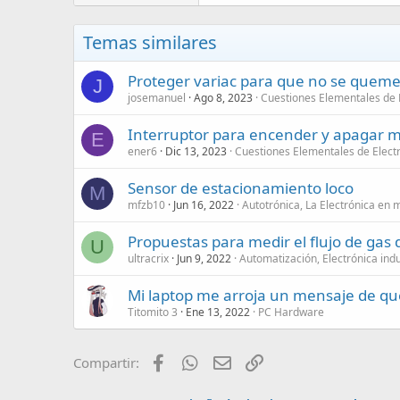
Temas similares
Proteger variac para que no se quem
J
josemanuel
Ago 8, 2023
Cuestiones Elementales de 
Interruptor para encender y apagar mo
E
ener6
Dic 13, 2023
Cuestiones Elementales de Elect
Sensor de estacionamiento loco
M
mfzb10
Jun 16, 2022
Autotrónica, La Electrónica en
Propuestas para medir el flujo de gas
U
ultracrix
Jun 9, 2022
Automatización, Electrónica indu
Mi laptop me arroja un mensaje de qu
Titomito 3
Ene 13, 2022
PC Hardware
Facebook
WhatsApp
Email
Enlace
Compartir: