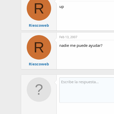
R
up
Riescoweb
Feb 13, 2007
R
nadie me puede ayudar?
Riescoweb