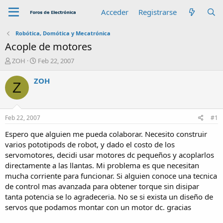
Acceder
Registrarse
Robótica, Domótica y Mecatrónica
Acople de motores
A
F
ZOH
Feb 22, 2007
u
e
t
c
ZOH
Z
o
h
r
a
d
e
Feb 22, 2007
#1
i
n
Espero que alguien me pueda colaborar. Necesito construir
i
varios pototipods de robot, y dado el costo de los
c
servomotores, decidi usar motores dc pequeños y acoplarlos
i
directamente a las llantas. Mi problema es que necesitan
o
mucha corriente para funcionar. Si alguien conoce una tecnica
de control mas avanzada para obtener torque sin disipar
tanta potencia se lo agradeceria. No se si exista un diseño de
servos que podamos montar con un motor dc. gracias