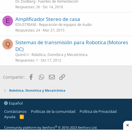
Dr. Zoidberg
Fuentes de Alimentación
Respuestas
26
Dic 14, 2018
Amplificador Stereo de casa
E
EDUSTRIANI
Reparación de equipos de Audio
Respuestas
24
Mar 27, 2015
Sistemas de transmisión para Robotica (Motores
Q
DC)
QuimCri
Robótica, Domótica y Mecatrónica
Respuestas
1
Oct 17, 2012
Facebook
WhatsApp
Email
Enlace
Compartir:
Robótica, Domótica y Mecatrónica
Español
Contáctanos
Políticas de la comunidad
Política de Privacidad
Ayuda
R
S
S
®
Community platform by XenForo
© 2010-2023 XenForo Ltd.