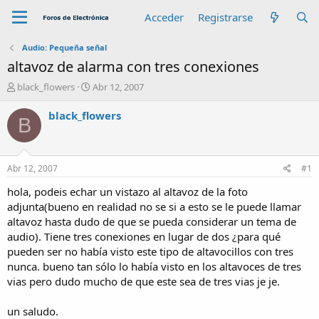
Acceder
Registrarse
Audio: Pequeña señal
altavoz de alarma con tres conexiones
A
F
black_flowers
Abr 12, 2007
u
e
t
c
black_flowers
B
o
h
r
a
d
e
Abr 12, 2007
#1
i
n
hola, podeis echar un vistazo al altavoz de la foto
i
adjunta(bueno en realidad no se si a esto se le puede llamar
c
altavoz hasta dudo de que se pueda considerar un tema de
i
audio). Tiene tres conexiones en lugar de dos ¿para qué
o
pueden ser no había visto este tipo de altavocillos con tres
nunca. bueno tan sólo lo había visto en los altavoces de tres
vias pero dudo mucho de que este sea de tres vias je je.
un saludo.