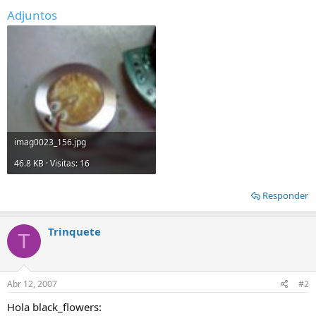
Adjuntos
imag0023_156.jpg
46.8 KB · Visitas: 16
Responder
Trinquete
T
Abr 12, 2007
#2
Hola black_flowers: