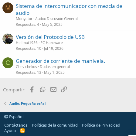
Sistema de intercomunicador con mezcla de
M
audio
Moriyator
Audio: Discusión General
Respuestas
4
May 5, 2025
Versión del Protocolo de USB
Hellmut1956
PC Hardware
Respuestas
10
Jul 19, 2026
Generador de corriente de manivela.
C
Chev chelios
Dudas en general
Respuestas
13
May 1, 2025
Facebook
WhatsApp
Email
Enlace
Compartir:
Audio: Pequeña señal
Español
Contáctanos
Políticas de la comunidad
Política de Privacidad
Ayuda
R
S