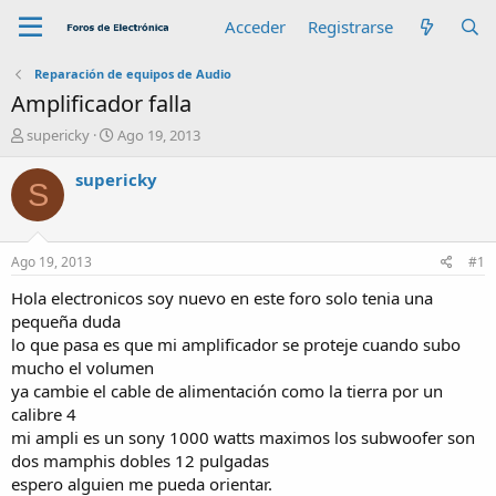
Acceder
Registrarse
Reparación de equipos de Audio
Amplificador falla
A
F
supericky
Ago 19, 2013
u
e
t
c
supericky
S
o
h
r
a
d
e
Ago 19, 2013
#1
i
n
Hola electronicos soy nuevo en este foro solo tenia una
i
pequeña duda
c
lo que pasa es que mi amplificador se proteje cuando subo
i
mucho el volumen
o
ya cambie el cable de alimentación como la tierra por un
calibre 4
mi ampli es un sony 1000 watts maximos los subwoofer son
dos mamphis dobles 12 pulgadas
espero alguien me pueda orientar.