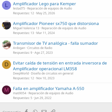
Amplificador Lego para Kemper
L
lestad75
Reparación de equipos de Audio
Respuestas
12
May 25, 2026
Amplificador Pioneer sx750 que distorsiona
Miguel Valencia 13
Reparación de equipos de Audio
Respuestas
13
Mar 11, 2024
Transmisor de TV analógica - falla sumador
Ardogan
Circuitos de Radio
Respuestas
9
Ago 27, 2023
Evitar caída de tensión en entrada inversora de
D
Amplificador operacional LM358
DeepWorld
Diseño de circuitos en general
Respuestas
12
Nov 10, 2023
Falla en amplificador Yamaha A-550
M
mati9054
Reparación de equipos de Audio
Respuestas
5
Jun 29, 2022
Facebook
WhatsApp
Email
Enlace
Compartir: