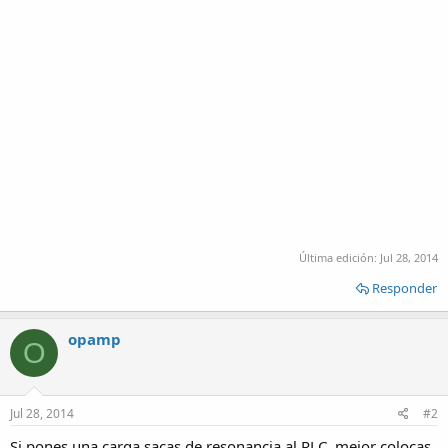
Última edición:
Jul 28, 2014
Responder
opamp
O
Jul 28, 2014
#2
Si pones una carga sacas de resonancia al RLC, mejor colocas