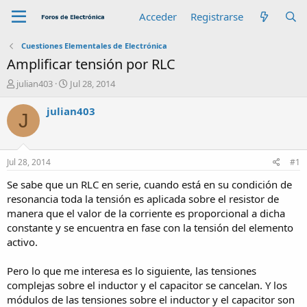
Acceder
Registrarse
Cuestiones Elementales de Electrónica
Amplificar tensión por RLC
A
F
julian403
Jul 28, 2014
u
e
t
c
julian403
J
o
h
r
a
d
e
Jul 28, 2014
#1
i
n
Se sabe que un RLC en serie, cuando está en su condición de
i
resonancia toda la tensión es aplicada sobre el resistor de
c
manera que el valor de la corriente es proporcional a dicha
i
constante y se encuentra en fase con la tensión del elemento
o
activo.
Pero lo que me interesa es lo siguiente, las tensiones
complejas sobre el inductor y el capacitor se cancelan. Y los
módulos de las tensiones sobre el inductor y el capacitor son