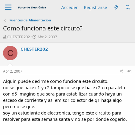
Acceder
Registrarse
Fuentes de Alimentación
Como funciona este circuto?
A
F
CHESTER202
Abr 2, 2007
u
e
t
c
CHESTER202
C
o
h
r
a
d
e
Abr 2, 2007
#1
i
n
Alguin puede decirme como funciona este circuito.
i
no se que hace c1 y c2 tampoco se que hace r2 en paralelo
c
con d5 imagino que sera para estabilizar cuando haya un
i
esceso de corriente y asi emisor colector de q1 haga algo
o
pero no se que.
soy un estudiante de electronica, tengo este circuito para
resolver para esta semana santa y no se por donde cogerlo.