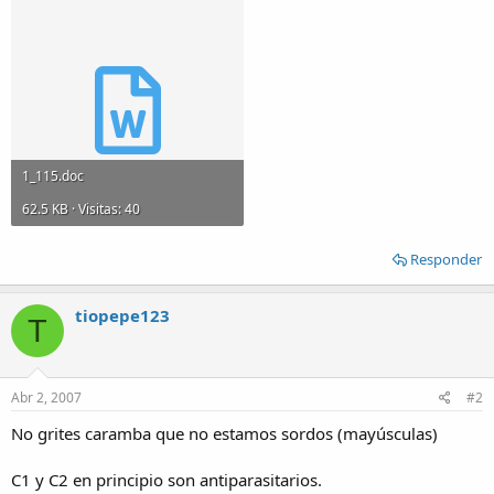
1_115.doc
62.5 KB · Visitas: 40
Responder
tiopepe123
T
Abr 2, 2007
#2
No grites caramba que no estamos sordos (mayúsculas)
C1 y C2 en principio son antiparasitarios.