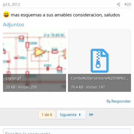
Jul 6, 2012
#20
mas esquemas a sus amables consideracion, saludos
Adjuntos
cigitar.gif
Combo%20przenosne%205W%20TDA1905%20-%20ARZ6604.rar
20 KB · Visitas: 200
76.4 KB · Visitas: 197
Responder
Último
1 de 6
Siguiente