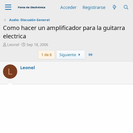
Acceder
Registrarse
Audio: Discusión General
Como hacer un amplificador para la guitarra
electrica
A
F
Leonel
Sep 18, 2006
u
e
Último
1 de 6
Siguiente
t
c
o
h
r
a
Leonel
L
d
e
i
n
i
c
i
o