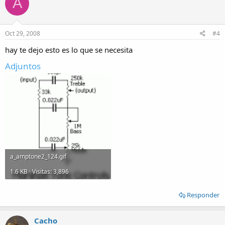
A
Oct 29, 2008
#4
hay te dejo esto es lo que se necesita
Adjuntos
a_amptone2_124.gif
1.6 KB · Visitas: 3,896
Responder
Cacho