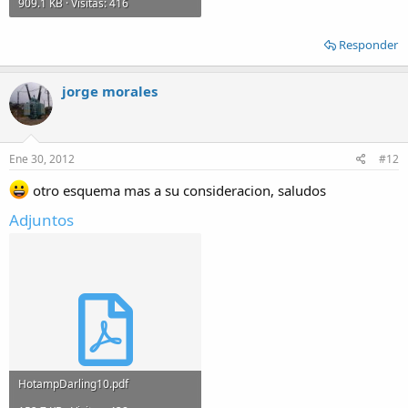
909.1 KB · Visitas: 416
Responder
jorge morales
Ene 30, 2012
#12
otro esquema mas a su consideracion, saludos
Adjuntos
HotampDarling10.pdf