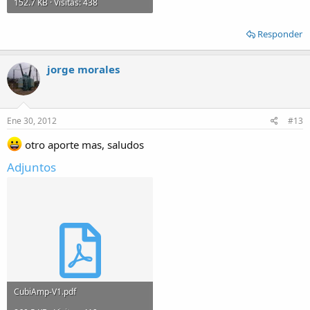
152.7 KB · Visitas: 438
Responder
jorge morales
Ene 30, 2012
#13
otro aporte mas, saludos
Adjuntos
CubiAmp-V1.pdf