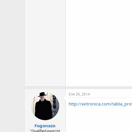
Ene 26, 2014
http://witronica.com/tabla_p
Fogonazo
"Qualified exorcist