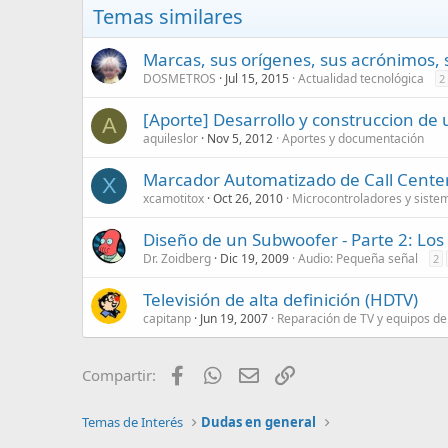
Temas similares
Marcas, sus orígenes, sus acrónimos, s
DOSMETROS
Jul 15, 2015
Actualidad tecnológica
2
[Aporte] Desarrollo y construccion de
A
aquileslor
Nov 5, 2012
Aportes y documentación
Marcador Automatizado de Call Cente
X
xcamotitox
Oct 26, 2010
Microcontroladores y sist
Diseño de un Subwoofer - Parte 2: Los f
Dr. Zoidberg
Dic 19, 2009
Audio: Pequeña señal
2
Televisión de alta definición (HDTV)
capitanp
Jun 19, 2007
Reparación de TV y equipos de
Facebook
WhatsApp
Email
Enlace
Compartir:
Temas de Interés
Dudas en general