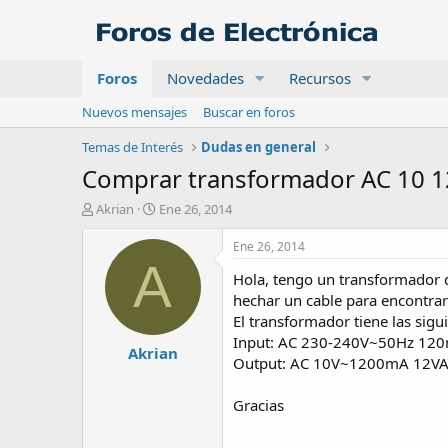
Foros
Novedades
Recursos
Nuevos mensajes
Buscar en foros
Temas de Interés
Dudas en general
Comprar transformador AC 10 
A
F
Akrian
Ene 26, 2014
u
e
t
c
Ene 26, 2014
o
h
A
Hola, tengo un transformador qu
r
a
d
hechar un cable para encontrar
e
El transformador tiene las sigu
i
Input: AC 230-240V~50Hz 12
Akrian
n
Output: AC 10V~1200mA 12V
i
c
Gracias
i
o