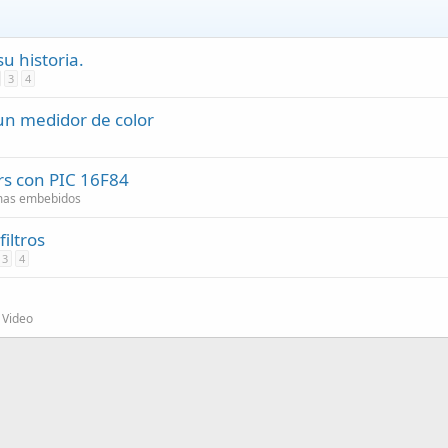
u historia.
3
4
 un medidor de color
rs con PIC 16F84
emas embebidos
iltros
3
4
 Video