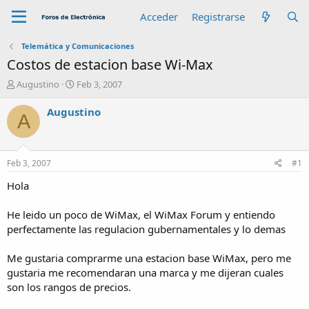
Acceder
Registrarse
Telemática y Comunicaciones
Costos de estacion base Wi-Max
A
F
Augustino
Feb 3, 2007
u
e
t
c
Augustino
A
o
h
r
a
d
e
Feb 3, 2007
#1
i
n
Hola
i
c
He leido un poco de WiMax, el WiMax Forum y entiendo
i
perfectamente las regulacion gubernamentales y lo demas
o
Me gustaria comprarme una estacion base WiMax, pero me
gustaria me recomendaran una marca y me dijeran cuales
son los rangos de precios.