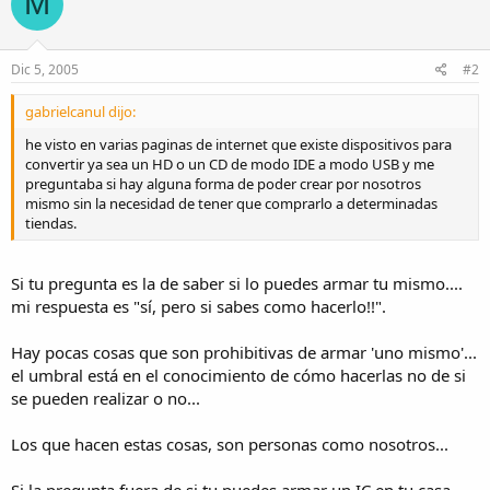
M
Dic 5, 2005
#2
gabrielcanul dijo:
he visto en varias paginas de internet que existe dispositivos para
convertir ya sea un HD o un CD de modo IDE a modo USB y me
preguntaba si hay alguna forma de poder crear por nosotros
mismo sin la necesidad de tener que comprarlo a determinadas
tiendas.
Si tu pregunta es la de saber si lo puedes armar tu mismo....
mi respuesta es "sí, pero si sabes como hacerlo!!".
Hay pocas cosas que son prohibitivas de armar 'uno mismo'...
el umbral está en el conocimiento de cómo hacerlas no de si
se pueden realizar o no...
Los que hacen estas cosas, son personas como nosotros...
Si la pregunta fuera de si tu puedes armar un IC en tu casa ...