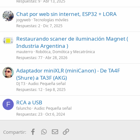
Respuestas
9
Abr 13, 2025
Chat por web sin internet, ESP32 + LORA
jogyweb
Tecnologías móviles
Respuestas
2
Dic 7, 2025
Restaurando scaner de iluminación Magnet (
Industria Argentina )
mauterro
Robótica, Domótica y Mecatrónica
Respuestas
77
Abr 28, 2026
Adaptador miniXLR (miniCanon) - De TA4F
(Shure) a TA3F (AKG)
DJ T3
Audio: Pequeña señal
Respuestas
12
Sep 8, 2025
RCA a USB
F
faluncho
Audio: Pequeña señal
Respuestas
23
Oct 6, 2024
Facebook
WhatsApp
Email
Enlace
Compartir: