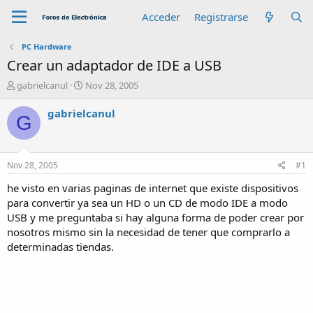
Acceder
Registrarse
PC Hardware
Crear un adaptador de IDE a USB
A
F
gabrielcanul
Nov 28, 2005
u
e
t
c
gabrielcanul
G
o
h
r
a
d
e
Nov 28, 2005
#1
i
n
he visto en varias paginas de internet que existe dispositivos
i
para convertir ya sea un HD o un CD de modo IDE a modo
c
USB y me preguntaba si hay alguna forma de poder crear por
i
nosotros mismo sin la necesidad de tener que comprarlo a
o
determinadas tiendas.