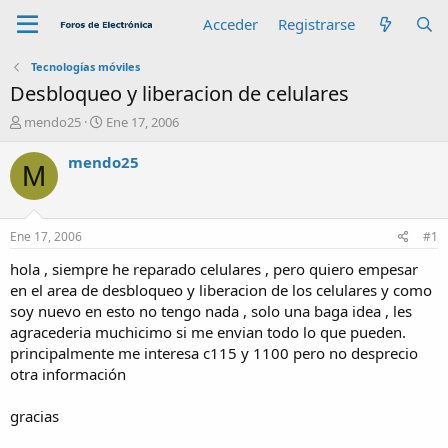
Acceder
Registrarse
Tecnologías móviles
Desbloqueo y liberacion de celulares
A
F
mendo25
Ene 17, 2006
u
e
t
c
mendo25
M
o
h
r
a
d
e
Ene 17, 2006
#1
i
n
hola , siempre he reparado celulares , pero quiero empesar
i
en el area de desbloqueo y liberacion de los celulares y como
c
soy nuevo en esto no tengo nada , solo una baga idea , les
i
agracederia muchicimo si me envian todo lo que pueden.
o
principalmente me interesa c115 y 1100 pero no desprecio
otra información
gracias