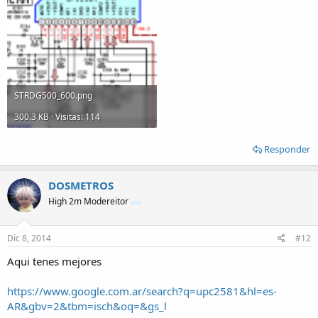
STRDG500_600.png
300.3 KB · Visitas: 114
Responder
DOSMETROS
High 2m Modereitor
Dic 8, 2014
#12
Aqui tenes mejores
https://www.google.com.ar/search?q=upc2581&hl=es-
AR&gbv=2&tbm=isch&oq=&gs_l