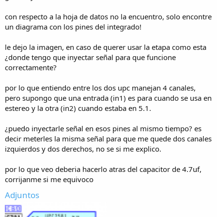
con respecto a la hoja de datos no la encuentro, solo encontre
O éste con mas transistores :
un diagrama con los pines del integrado!
https://www.forosdeelectronica.com/...n-sziclai-complementario-
cuasi-200-4-a-96597/
le dejo la imagen, en caso de querer usar la etapa como esta
¿donde tengo que inyectar señal para que funcione
correctamente?
por lo que entiendo entre los dos upc manejan 4 canales,
pero supongo que una entrada (in1) es para cuando se usa en
estereo y la otra (in2) cuando estaba en 5.1.
¿puedo inyectarle señal en esos pines al mismo tiempo? es
decir meterles la misma señal para que me quede dos canales
izquierdos y dos derechos, no se si me explico.
por lo que veo deberia hacerlo atras del capacitor de 4.7uf,
corrijanme si me equivoco
Adjuntos