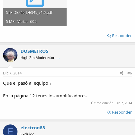
STR-DE245_DE345_v1.0.pdf
5 MB · Visitas: 605
Responder
DOSMETROS
High 2m Modereitor
Dic 7, 2014
#6
Que el pasó al equipo ?
En la página 12 tenés los amplificadores
Última edición:
Dic 7, 2014
Responder
electron88
E
Excluido