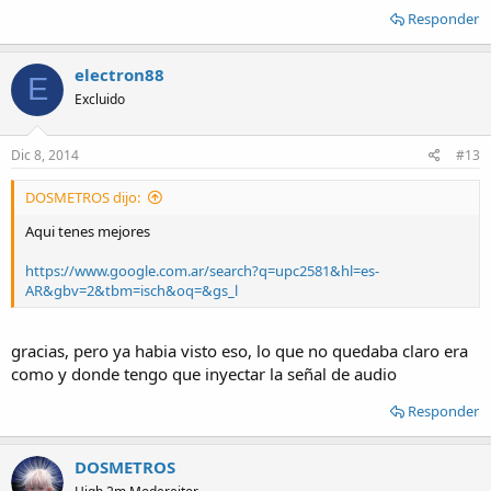
Responder
electron88
E
Excluido
Dic 8, 2014
#13
DOSMETROS dijo:
Aqui tenes mejores
https://www.google.com.ar/search?q=upc2581&hl=es-
AR&gbv=2&tbm=isch&oq=&gs_l
gracias, pero ya habia visto eso, lo que no quedaba claro era
como y donde tengo que inyectar la señal de audio
Responder
DOSMETROS