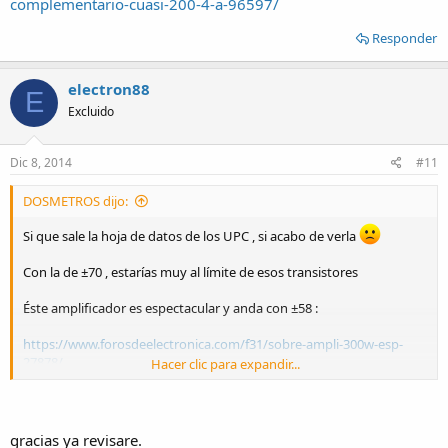
complementario-cuasi-200-4-a-96597/
Responder
electron88
E
Excluido
Dic 8, 2014
#11
DOSMETROS dijo:
Si que sale la hoja de datos de los UPC , si acabo de verla
Con la de ±70 , estarías muy al límite de esos transistores
Éste amplificador es espectacular y anda con ±58 :
https://www.forosdeelectronica.com/f31/sobre-ampli-300w-esp-
27878/
Hacer clic para expandir...
O éste para trabajar a 4 Ohms . . . 200 W
https://www.forosdeelectronica.com/posts/751142/
gracias ya revisare.