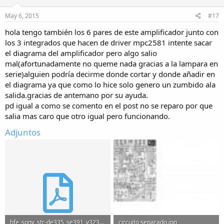
n
s
May 6, 2015
#17
:
hola tengo también los 6 pares de este amplificador junto con
los 3 integrados que hacen de driver mpc2581 intente sacar
el diagrama del amplificador pero algo salio
mal(afortunadamente no queme nada gracias a la lampara en
serie)alguien podría decirme donde cortar y donde añadir en
el diagrama ya que como lo hice solo genero un zumbido ala
salida.gracias de antemano por su ayuda.
pd igual a como se comento en el post no se reparo por que
salia mas caro que otro igual pero funcionando.
Adjuntos
hfe_sony_str-de335_se391_v323_service.desbloqueado.pdf
circuito separado.jpg