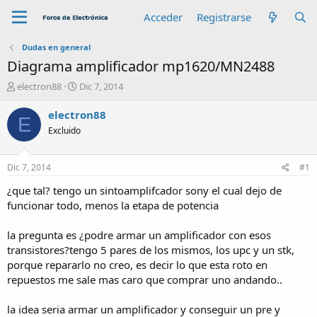
Acceder
Registrarse
Dudas en general
Diagrama amplificador mp1620/MN2488
A
F
electron88
Dic 7, 2014
u
e
t
c
electron88
E
o
h
Excluido
r
a
d
e
Dic 7, 2014
#1
i
n
¿que tal? tengo un sintoamplifcador sony el cual dejo de
i
funcionar todo, menos la etapa de potencia
c
i
la pregunta es ¿podre armar un amplificador con esos
o
transistores?tengo 5 pares de los mismos, los upc y un stk,
porque repararlo no creo, es decir lo que esta roto en
repuestos me sale mas caro que comprar uno andando..
la idea seria armar un amplificador y conseguir un pre y