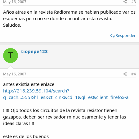
May 16, 2007
#3
Años atras en la revista Radiorama se habian publicado varios
esquemas pero no se donde encontrar esta revista.
Saludos.
Responder
tiopepe123
T
May 16, 2007
#4
antes existia este enlace
http://216.239.59.104/search?
q=cach...555&hl=es&ct=clnk&cd=1&gl=es&client=firefox-a
!!!!! Ojo todos los circuitos de la revista resistor tienen
gazapos, deben ser revisador minuciosamente y tener las
ideas claras !!!!
este es de los buenos