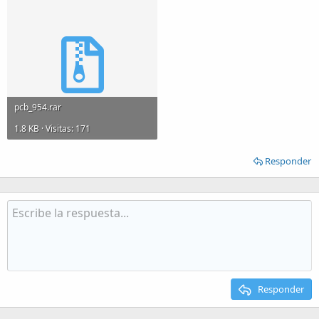
pcb_954.rar
1.8 KB · Visitas: 171
Responder
Responder