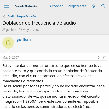
Acceder
Registrarse
Audio: Pequeña señal
Doblador de frecuencia de audio
A
F
guillem
May 9, 2007
u
e
t
c
guillem
G
o
h
r
a
d
e
May 9, 2007
#1
i
n
Estoy intentando montar un circuito que en su tiempo tuvo
i
bastante éxito y que consistia en un doblador de frecuencia
c
de audio, con el cual se conseguian efectos de voz de
i
marcianitos o ratoncitos.
o
He buscado por todas partes y no he logrado encontrar nada
parecido, lo que en principio podría funcionar es un
distorsionador de voz que se monta alrededor del circuito
integrado HT 8950A, pero este componente es imposible
hallarlo en las tiendas suministradoras de electrónica.