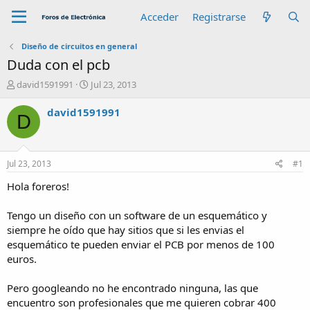
Acceder
Registrarse
Diseño de circuitos en general
Duda con el pcb
A
F
david1591991
Jul 23, 2013
u
e
t
c
david1591991
D
o
h
r
a
d
e
Jul 23, 2013
#1
i
n
Hola foreros!
i
c
Tengo un diseño con un software de un esquemático y
i
siempre he oído que hay sitios que si les envias el
o
esquemático te pueden enviar el PCB por menos de 100
euros.
Pero googleando no he encontrado ninguna, las que
encuentro son profesionales que me quieren cobrar 400