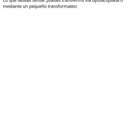
Lo que deseas sensar puedes transferirlo vía optoacoplada o
mediante un pequeño transformador.