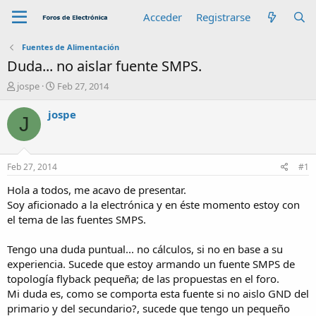
Acceder
Registrarse
Fuentes de Alimentación
Duda... no aislar fuente SMPS.
A
F
jospe
Feb 27, 2014
u
e
t
c
jospe
J
o
h
r
a
d
e
Feb 27, 2014
#1
i
n
Hola a todos, me acavo de presentar.
i
Soy aficionado a la electrónica y en éste momento estoy con
c
el tema de las fuentes SMPS.
i
o
Tengo una duda puntual... no cálculos, si no en base a su
experiencia. Sucede que estoy armando un fuente SMPS de
topología flyback pequeña; de las propuestas en el foro.
Mi duda es, como se comporta esta fuente si no aislo GND del
primario y del secundario?, sucede que tengo un pequeño