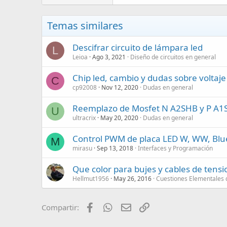
Temas similares
Descifrar circuito de lámpara led
L
Leioa
Ago 3, 2021
Diseño de circuitos en general
Chip led, cambio y dudas sobre voltaj
C
cp92008
Nov 12, 2020
Dudas en general
Reemplazo de Mosfet N A2SHB y P A1
U
ultracrix
May 20, 2020
Dudas en general
Control PWM de placa LED W, WW, Blu
M
mirasu
Sep 13, 2018
Interfaces y Programación
Que color para bujes y cables de tens
Hellmut1956
May 26, 2016
Cuestiones Elementales 
Facebook
WhatsApp
Email
Enlace
Compartir: