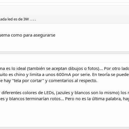
da led es de 3W . . . .
quema como para asegurarse
es lo ideal (también se aceptan dibujos o fotos)... Por otro la
ircuito es chino y limita a unos 600mA por serie. En teoría se puede
hay "tela por cortar" y comentarios al respecto.
iferentes colores de LEDs, (azules y blancos son lo mismo) los ro
es y blancos terminarían rotos... Pero no es la última palabra, ha