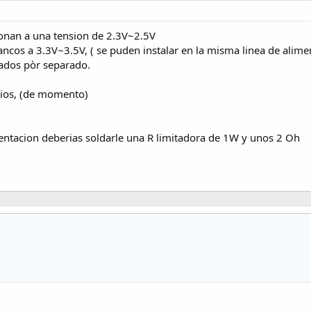
cionan a una tension de 2.3V~2.5V
ancos a 3.3V~3.5V, ( se puden instalar en la misma linea de alime
tados pòr separado.
ios, (de momento)
imentacion deberias soldarle una R limitadora de 1W y unos 2 Oh