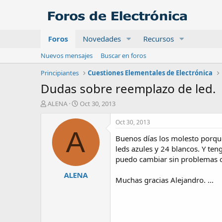
Foros
Novedades
Recursos
Nuevos mensajes
Buscar en foros
Principiantes
Cuestiones Elementales de Electrónica
Dudas sobre reemplazo de led.
A
F
ALENA
Oct 30, 2013
u
e
t
c
Oct 30, 2013
o
h
A
Buenos días los molesto porqu
r
a
d
leds azules y 24 blancos. Y ten
e
puedo cambiar sin problemas o 
i
ALENA
n
Muchas gracias Alejandro. ...
i
c
i
o