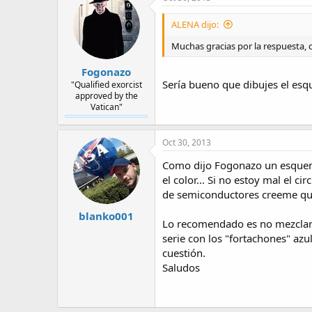
ALENA dijo:
Muchas gracias por la respuesta, ca
Fogonazo
Sería bueno que dibujes el es
"Qualified exorcist
approved by the
Vatican"
Oct 30, 2013
Como dijo Fogonazo un esquema 
el color... Si no estoy mal el c
de semiconductores creeme que 
blanko001
Lo recomendado es no mezclar d
serie con los "fortachones" azul
cuestión.
Saludos