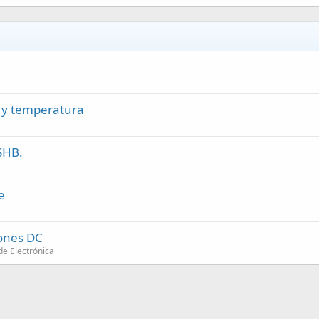
e y temperatura
SHB.
e
iones DC
de Electrónica