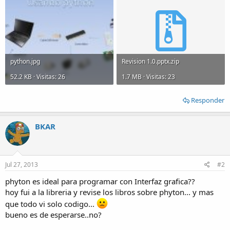
python.jpg
Revision 1.0.pptx.zip
52.2 KB · Visitas: 26
1.7 MB · Visitas: 23
Responder
BKAR
Jul 27, 2013
#2
phyton es ideal para programar con Interfaz grafica??
hoy fui a la libreria y revise los libros sobre phyton... y mas
que todo vi solo codigo...
bueno es de esperarse..no?