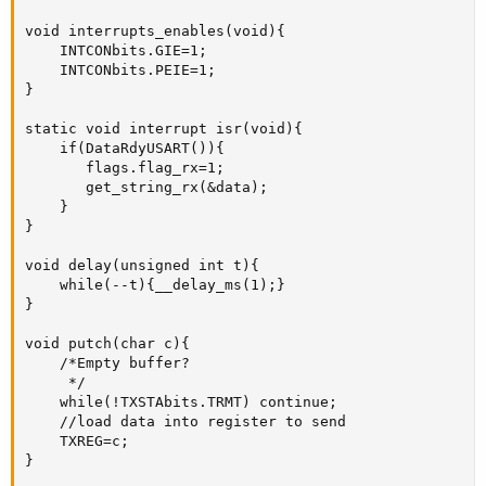
void interrupts_enables(void){

    INTCONbits.GIE=1;

    INTCONbits.PEIE=1;

}

static void interrupt isr(void){

    if(DataRdyUSART()){

       flags.flag_rx=1;

       get_string_rx(&data);

    }

}

void delay(unsigned int t){

    while(--t){__delay_ms(1);}

}

void putch(char c){

    /*Empty buffer?

     */

    while(!TXSTAbits.TRMT) continue;

    //load data into register to send

    TXREG=c;

}
