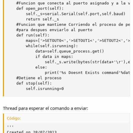
    #Funcion que conecta al puerto asignado y a la ve
    def open_port(self):

        self._s=serial.Serial(self.port,self.baud)

        return self._s

    #Funcion que mantiene Corriendo el proceso de pet
    #para despues enviarlo al puerto

    def run(self):

        maps=['>SETOUT0<','>SETOUT1<','>SETOUT2<','>C
        while(self.isrunning):

            data=self.queue_process.get()

            if data in maps:

                self._s.write(bytes(str(data+'\r'),en
            else:

                print('%s Doesnt Exists command'%data)
    #Detiene el proceso        

    def stop(self):

        self.isrunning=0
Thread para esperar el comando a enviar:
Código:
'''

Created on 28/07/2013
