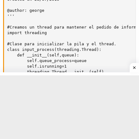
@author: george

'''

#Creamos un thread para mantener el pedido de informac
import threading

#Clase para inicializar la pila y el thread.

class input_process(threading.Thread):

    def __init__(self,queue):

        self.queue_process=queue

        self.isrunning=1

        threading.Thread.__init__(self)

    #Funcion para procesar para guardar en la pila los
    #a mostrar.    

    def run(self):

        while (self.isrunning):

            ch=''

            print('>SETOUT0< OR >CLEAROUT0<')

            print('>SETOUT1< OR >CLEAROUT1<')

            print('>SETOUT2< OR >CLEAROUT2<')

            ch=input('Which one? ')

            self.queue_process.put(ch)

    #Detiene la Funcion run()
