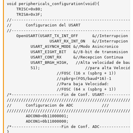
void periphericals_configuration(void){

    TRISC=0x80;

    TRISA=0x3F;

//---------------------------------------------------
//		Configuracion del USART

//---------------------------------------------------
	OpenUSART(USART_TX_INT_OFF      &//Interrupcion por Transmision apagado

                  USART_RX_INT_ON	&//Interrupcion por Recepcion Apagado

		  USART_ASYNCH_MODE	&//Modo Asincronico

		  USART_EIGHT_BIT	&//8-bit de transmision

		  USART_CONT_RX		&//Recepcion Continua

		  USART_BRGH_HIGH,	 //Alta velocidad de baudios

		  51);                   //para alta Velocidad:

					 //FOSC (16 x (spbrg + 1))

					 //spbrg=(FOS/baud*16)-1

					 //Para baja Velocidad:

					 //FOSC (64 x (spbrg + 1))

/*---------------------Fin de Conf. USART------------
/////////////////////////////////////////////////////
//		Configuracion de ADC			///

/////////////////////////////////////////////////////
        ADCON0=0b11000001;

        ADCON1=0b11000000;

/*---------------------Fin de Conf. ADC--------------
}
