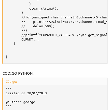
            }

            clear_string();

        }

        //for(unsigned char channel=0;channel<5;channe
        //    printf("ADC[%i]=%i\r\n",channel,read_AD
        //    delay(500);

        //}

        //printf("EXPANDER_VALUE= %u\r\n",get_signal()
        CLRWDT();

    }

}
CODIGO PYTHON:
Código:
'''

Created on 28/07/2013

@author: george

'''
