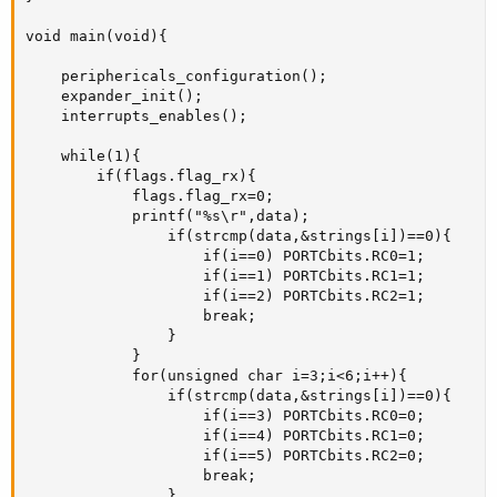
void main(void){

    periphericals_configuration();

    expander_init();

    interrupts_enables();

    while(1){

        if(flags.flag_rx){

            flags.flag_rx=0;

            printf("%s\r",data);

                if(strcmp(data,&strings[i])==0){

                    if(i==0) PORTCbits.RC0=1;

                    if(i==1) PORTCbits.RC1=1;

                    if(i==2) PORTCbits.RC2=1;

                    break;

                }

            }

            for(unsigned char i=3;i<6;i++){

                if(strcmp(data,&strings[i])==0){

                    if(i==3) PORTCbits.RC0=0;

                    if(i==4) PORTCbits.RC1=0;

                    if(i==5) PORTCbits.RC2=0;

                    break;

                }
