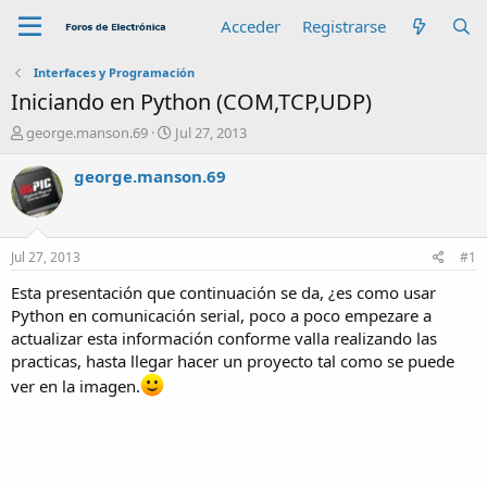
Acceder
Registrarse
Interfaces y Programación
Iniciando en Python (COM,TCP,UDP)
A
F
george.manson.69
Jul 27, 2013
u
e
t
c
george.manson.69
o
h
r
a
d
e
Jul 27, 2013
#1
i
n
Esta presentación que continuación se da, ¿es como usar
i
Python en comunicación serial, poco a poco empezare a
c
actualizar esta información conforme valla realizando las
i
practicas, hasta llegar hacer un proyecto tal como se puede
o
ver en la imagen.