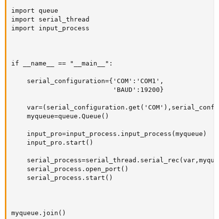
import queue

import serial_thread

import input_process

if __name__ == "__main__":

    serial_configuration={'COM':'COM1',

                          'BAUD':19200}

    var=(serial_configuration.get('COM'),serial_confi
    myqueue=queue.Queue()

    input_pro=input_process.input_process(myqueue)

    input_pro.start()

    serial_process=serial_thread.serial_rec(var,myqueu
    serial_process.open_port()

    serial_process.start()

myqueue.join()