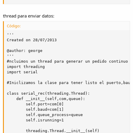
thread para enviar datos:
Código:
'''

Created on 28/07/2013

@author: george

'''

#ncluimos un thread para generar un pedido continuo d
import threading

import serial

#Iniclizamos la clase para tener listo el puerto,baud
class serial_rec(threading.Thread):

    def __init__(self,com,queue):

        self.port=com[0]

        self.baud=com[1]

        self.queue_process=queue

        self.isrunning=1

        threading.Thread.__init__(self)
