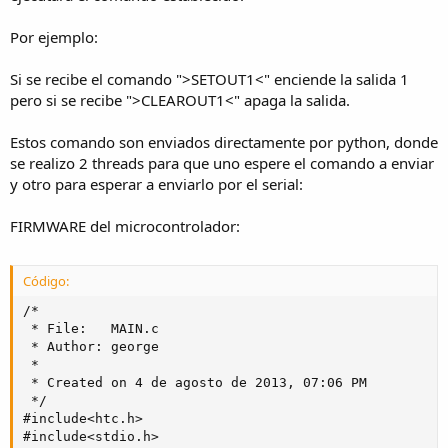
Por ejemplo:
Si se recibe el comando ">SETOUT1<" enciende la salida 1
pero si se recibe ">CLEAROUT1<" apaga la salida.
Estos comando son enviados directamente por python, donde
se realizo 2 threads para que uno espere el comando a enviar
y otro para esperar a enviarlo por el serial:
FIRMWARE del microcontrolador:
Código:
/* 

 * File:   MAIN.c

 * Author: george

 *

 * Created on 4 de agosto de 2013, 07:06 PM

 */

#include<htc.h>

#include<stdio.h>
