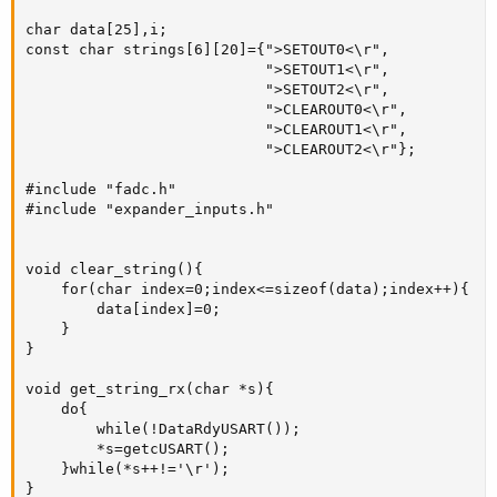
char data[25],i;

const char strings[6][20]={">SETOUT0<\r",

                           ">SETOUT1<\r",

                           ">SETOUT2<\r",

                           ">CLEAROUT0<\r",

                           ">CLEAROUT1<\r",

                           ">CLEAROUT2<\r"};

#include "fadc.h"

#include "expander_inputs.h"

void clear_string(){

    for(char index=0;index<=sizeof(data);index++){

        data[index]=0;

    }

}

void get_string_rx(char *s){

    do{

        while(!DataRdyUSART());

        *s=getcUSART();

    }while(*s++!='\r');

}
