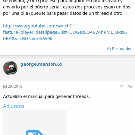
se enviara, y otro proceso para adquirir el dato tecleado y
enviarlo por el púerto serial, estos dos procesos estan unidos
por una pila (queue) para pasar datos de un thread a otro.
http://www.youtube.com/watch?
feature=player_detailpage&list=UUGecuO4924hPML_BRsC-
bBA&v=rBGNem9zW9k
Responder
george.manson.69
Jul 29, 2013
#5
Actualizo el manual para generar threads.
Adjuntos