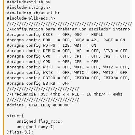
#include<stdlib.h>

#include<string.h>

#include<plib/usart.h>

#include<plib/adc.h>

/////////////////////////////////////////////////////
//Configuracion para trabajar Con oscilador interno de
#pragma config OSCS  = OFF, OSC  = HSPLL

#pragma config BOR   = OFF, BORV = 42,  PWRT = ON

#pragma config WDTPS = 128, WDT  = ON

#pragma config DEBUG = OFF, LVP  = OFF, STVR = OFF

#pragma config CP0   = OFF, CP1  = OFF, CP2  = OFF, C
#pragma config CPD   = OFF, CPB  = OFF

#pragma config WRT0  = OFF, WRT1 = OFF, WRT2 = OFF, W
#pragma config WRTB  = OFF, WRTC = OFF, WRTD = OFF

#pragma config EBTR0 = OFF, EBTR1= OFF, EBTR2= OFF, E
#pragma config EBTRB = OFF

//////////////////////////////

//Frecuencia FOSC 4Mhz x 4 PLL = 16 Mhz/4 = 4Mhz

//////////////////////////////

#define _XTAL_FREQ 4000000

struct{

    unsigned flag_rx:1;

    unsigned dumy:7;

}flags={0};
