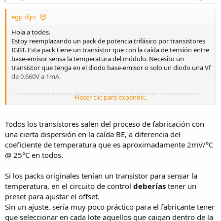
egp dijo:
Hola a todos.
Estoy reemplazando un pack de potencia trifásico por transistores
IGBT. Esta pack tiene un transistor que con la caída de tensión entre
base-emisor sensa la temperatura del módulo. Necesito un
transistor que tenga en el diodo base-emisor o solo un diodo una Vf
de 0.660V a 1mA.
La característica completa del transistor sensor de temperatura a
Hacer clic para expandir...
1mA es Vf = 0.660V y coeficiente de temperatura a 1mA es –1.95mV/
ºC.
Además que se consiga en Argentina.
Todos los transistores salen del proceso de fabricación con
una cierta dispersión en la caída BE, a diferencia del
Se que no es fácil
coeficiente de temperatura que es aproximadamente 2mV/°C
Espero que alguien conozca un transistor o diodo con estas
@ 25°C en todos.
características.
Si los packs originales tenían un transistor para sensar la
temperatura, en el circuito de control
deberías
tener un
preset para ajustar el offset.
Sin un ajuste, sería muy poco práctico para el fabricante tener
que seleccionar en cada lote aquellos que caigan dentro de la