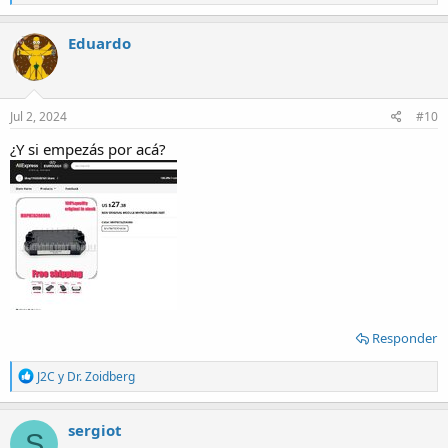
e
a
c
Eduardo
t
i
o
n
s
Jul 2, 2024
#10
:
¿Y si empezás por acá?
Responder
R
J2C
y
Dr. Zoidberg
e
a
c
sergiot
S
t