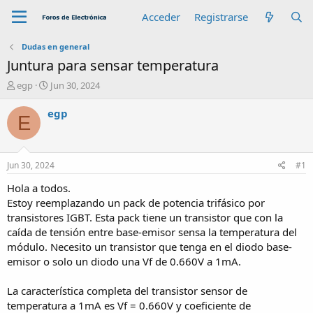
Acceder
Registrarse
Dudas en general
Juntura para sensar temperatura
A
F
egp
Jun 30, 2024
u
e
t
c
egp
E
o
h
r
a
d
e
Jun 30, 2024
#1
i
n
Hola a todos.
i
Estoy reemplazando un pack de potencia trifásico por
c
transistores IGBT. Esta pack tiene un transistor que con la
i
caída de tensión entre base-emisor sensa la temperatura del
o
módulo. Necesito un transistor que tenga en el diodo base-
emisor o solo un diodo una Vf de 0.660V a 1mA.
La característica completa del transistor sensor de
temperatura a 1mA es Vf = 0.660V y coeficiente de