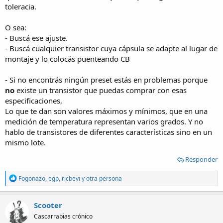
toleracia.
O sea:
- Buscá ese ajuste.
- Buscá cualquier transistor cuya cápsula se adapte al lugar de
montaje y lo colocás puenteando CB
- Si no encontrás ningún preset estás en problemas porque
no
existe un transistor que puedas comprar con esas
especificaciones,
Lo que te dan son valores máximos y mínimos, que en una
medición de temperatura representan varios grados. Y no
hablo de transistores de diferentes características sino en un
mismo lote.
Responder
R
Fogonazo
,
egp
,
ricbevi
y otra persona
e
a
c
Scooter
t
Cascarrabias crónico
i