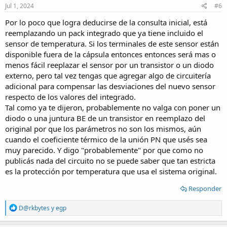
s
Jul 1, 2024
#6
:
Por lo poco que logra deducirse de la consulta inicial, está
reemplazando un pack integrado que ya tiene incluido el
sensor de temperatura. Si los terminales de este sensor están
disponible fuera de la cápsula entonces entonces será mas o
menos fácil reeplazar el sensor por un transistor o un diodo
externo, pero tal vez tengas que agregar algo de circuitería
adicional para compensar las desviaciones del nuevo sensor
respecto de los valores del integrado.
Tal como ya te dijeron, probablemente no valga con poner un
diodo o una juntura BE de un transistor en reemplazo del
original por que los parámetros no son los mismos, aún
cuando el coeficiente térmico de la unión PN que usés sea
muy parecido. Y digo "probablemente" por que como no
publicás nada del circuito no se puede saber que tan estricta
es la protección por temperatura que usa el sistema original.
Responder
R
D@rkbytes
y
egp
e
a