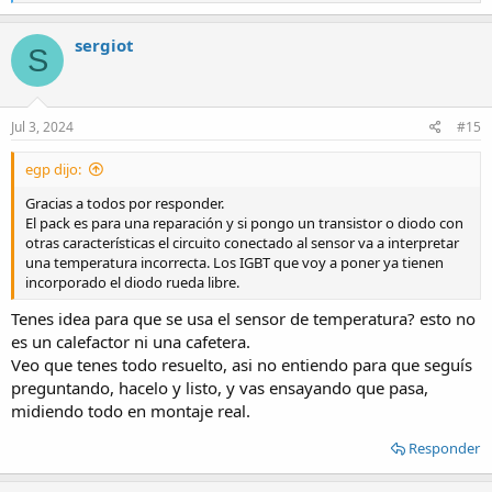
e
a
c
sergiot
S
t
i
o
n
s
Jul 3, 2024
#15
:
egp dijo:
Gracias a todos por responder.
El pack es para una reparación y si pongo un transistor o diodo con
otras características el circuito conectado al sensor va a interpretar
una temperatura incorrecta. Los IGBT que voy a poner ya tienen
incorporado el diodo rueda libre.
Tenes idea para que se usa el sensor de temperatura? esto no
es un calefactor ni una cafetera.
Veo que tenes todo resuelto, asi no entiendo para que seguís
preguntando, hacelo y listo, y vas ensayando que pasa,
midiendo todo en montaje real.
Responder