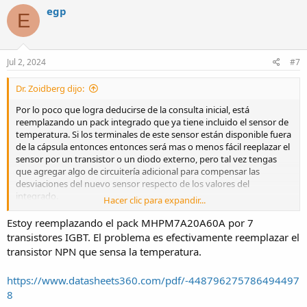
c
egp
E
t
i
o
n
s
Jul 2, 2024
#7
:
Dr. Zoidberg dijo:
Por lo poco que logra deducirse de la consulta inicial, está
reemplazando un pack integrado que ya tiene incluido el sensor de
temperatura. Si los terminales de este sensor están disponible fuera
de la cápsula entonces entonces será mas o menos fácil reeplazar el
sensor por un transistor o un diodo externo, pero tal vez tengas
que agregar algo de circuitería adicional para compensar las
desviaciones del nuevo sensor respecto de los valores del
integrado.
Hacer clic para expandir...
Tal como ya te dijeron, probablemente no valga con poner un diodo
o una juntura BE de un transistor en reemplazo del original por que
Estoy reemplazando el pack MHPM7A20A60A por 7
los parámetros no son los mismos, aún cuando el coeficiente
transistores IGBT. El problema es efectivamente reemplazar el
térmico de la unión PN que usés sea muy parecido. Y digo
transistor NPN que sensa la temperatura.
"probablemente" por que como no publicás nada del circuito no se
puede saber que tan estricta es la protección por temperatura que
https://www.datasheets360.com/pdf/-448796275786494497
usa el sistema original.
8