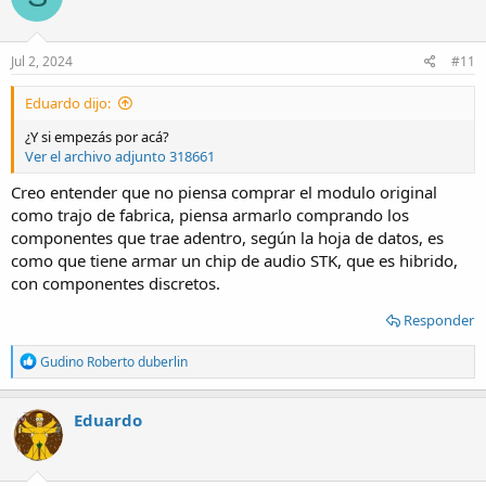
i
o
n
s
Jul 2, 2024
#11
:
Eduardo dijo:
¿Y si empezás por acá?
Ver el archivo adjunto 318661
Creo entender que no piensa comprar el modulo original
como trajo de fabrica, piensa armarlo comprando los
componentes que trae adentro, según la hoja de datos, es
como que tiene armar un chip de audio STK, que es hibrido,
con componentes discretos.
Responder
R
Gudino Roberto duberlin
e
a
c
Eduardo
t
i
o
n