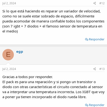
s
Jul 2, 2024
#12
:
Si lo que está haciendo es reparar un variador de velocidad,
como no se suele estar sobrado de espacio, difícilmente
pueda acomodar de manera confiable todos los componentes
(son 7 igbt + 7 diodos + el famoso sensor de temperatura en
el medio)
Responder
egp
E
Jul 2, 2024
#13
Gracias a todos por responder.
El pack es para una reparación y si pongo un transistor o
diodo con otras características el circuito conectado al sensor
va a interpretar una temperatura incorrecta. Los IGBT que voy
a poner ya tienen incorporado el diodo rueda libre.
Responder