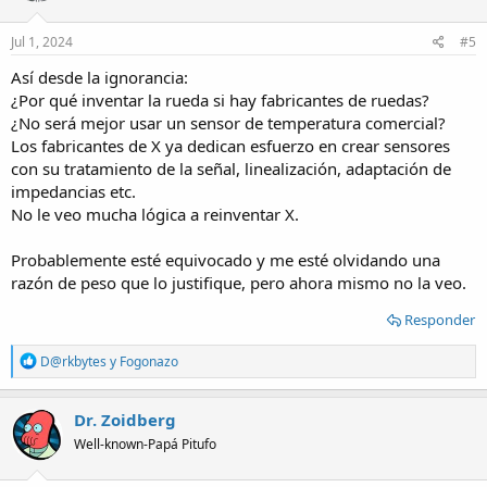
o
n
s
Jul 1, 2024
#5
:
Así desde la ignorancia:
¿Por qué inventar la rueda si hay fabricantes de ruedas?
¿No será mejor usar un sensor de temperatura comercial?
Los fabricantes de X ya dedican esfuerzo en crear sensores
con su tratamiento de la señal, linealización, adaptación de
impedancias etc.
No le veo mucha lógica a reinventar X.
Probablemente esté equivocado y me esté olvidando una
razón de peso que lo justifique, pero ahora mismo no la veo.
Responder
R
D@rkbytes
y
Fogonazo
e
a
c
Dr. Zoidberg
t
Well-known-Papá Pitufo
i
o
n