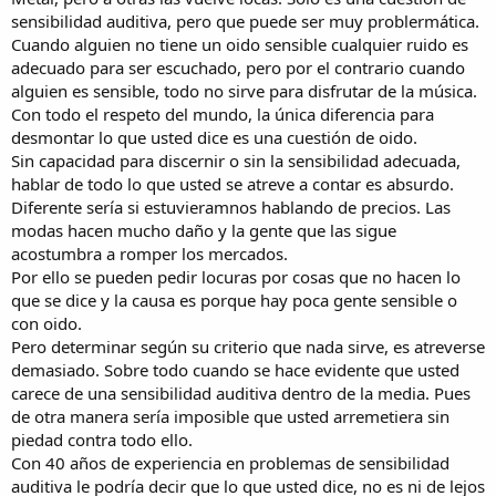
La mayoría de nosotros cree en la ciencia sin ningún tipo de
sensibilidad auditiva, pero que puede ser muy problermática.
reservas.
Cuando alguien no tiene un oido sensible cualquier ruido es
adecuado para ser escuchado, pero por el contrario cuando
Cuando el Hi-Fi apareció eran los ingenieros Paul Klipsch, Lincoln
alguien es sensible, todo no sirve para disfrutar de la música.
Walsh, Guiso Hegeman, Dave Hafler, Ed Villchur, y CG McProud
Con todo el respeto del mundo, la única diferencia para
nuestra fuente de información y referencia en audio.
desmontar lo que usted dice es una cuestión de oido.
No me malinterpreten, en términos de conocimientos, la escena del
Sin capacidad para discernir o sin la sensibilidad adecuada,
audio esta hoy en día claramente por delante de aquellos primeros
hablar de todo lo que usted se atreve a contar es absurdo.
años, en un extremo del espectro hay excelentes profesionales que
Diferente sería si estuvieramnos hablando de precios. Las
"brillan" tanto como los "padres fundadores" del audio.
modas hacen mucho daño y la gente que las sigue
acostumbra a romper los mercados.
Pero en el extremo contrario del espectro (El lado oscuro), una
Por ello se pueden pedir locuras por cosas que no hacen lo
nueva era de ignorancia, superstición, la deshonestidad domina.
que se dice y la causa es porque hay poca gente sensible o
El por qué y la forma en que se produjo esta nueva era del
con oido.
"Oscurantismo" ha sido ampliamente cubierto por publicaciones
Pero determinar según su criterio que nada sirve, es atreverse
diversas; aquí me centraré solo en los "Pícaros" que explotan la
demasiado. Sobre todo cuando se hace evidente que usted
credulidad de muchos "audióphilos".
carece de una sensibilidad auditiva dentro de la media. Pues
de otra manera sería imposible que usted arremetiera sin
1. Mentira del cable
piedad contra todo ello.
Aplicando un poco de lógica esta no es la mentira que debería ir en
Con 40 años de experiencia en problemas de sensibilidad
primer lugar, ya que los cables son meros accesorios y no
auditiva le podría decir que lo que usted dice, no es ni de lejos
componentes primarios del equipamiento de audio.