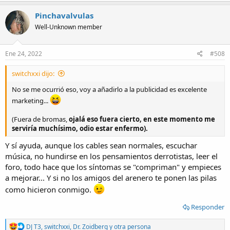
a
c
Pinchavalvulas
t
Well-Unknown member
i
o
n
s
Ene 24, 2022
#508
:
switchxxi dijo:
No se me ocurrió eso, voy a añadirlo a la publicidad es excelente
marketing...
(Fuera de bromas,
ojalá eso fuera cierto, en este momento me
serviría muchísimo, odio estar enfermo).
Y sí ayuda, aunque los cables sean normales, escuchar
música, no hundirse en los pensamientos derrotistas, leer el
foro, todo hace que los síntomas se "compriman" y empieces
a mejorar... Y si no los amigos del arenero te ponen las pilas
como hicieron conmigo.
Responder
R
DJ T3
,
switchxxi
,
Dr. Zoidberg
y otra persona