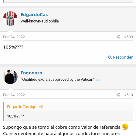
e
a
c
EdgardoCas
t
Well-known-audiophile
i
o
n
s
Ene 24, 2022
#509
:
105%????
Responder
Fogonazo
"Qualified exorcist approved by the Vatican"
Ene 24, 2022
#510
EdgardoCas dijo:
105%????
Supongo que se tomó al cobre como valor de referencia
Consecuentemente habrá algunos conductores mejores