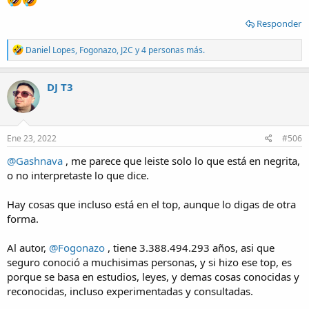
Responder
R
Daniel Lopes
,
Fogonazo
,
J2C
y 4 personas más.
e
a
c
DJ T3
t
i
o
n
s
Ene 23, 2022
#506
:
@Gashnava
, me parece que leiste solo lo que está en negrita,
o no interpretaste lo que dice.
Hay cosas que incluso está en el top, aunque lo digas de otra
forma.
Al autor,
@Fogonazo
, tiene 3.388.494.293 años, asi que
seguro conoció a muchisimas personas, y si hizo ese top, es
porque se basa en estudios, leyes, y demas cosas conocidas y
reconocidas, incluso experimentadas y consultadas.