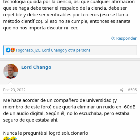
tecnología guiada por la ciencia, así que cualquier afirmación
que se haga debe tener el respaldo de la ciencia, debe ser
repetible y debe ser verificables por terceros (eso se llama
método científico). Si eso no se cumple, entonces es sanata
que no nos importa discutir ni leer.
Responder
R
Fogonazo
,
J2C
,
Lord Chango
y otra persona
e
a
c
Lord Chango
t
i
o
n
s
Ene 23, 2022
#505
:
Me hace acordar de un compañero de universidad (y
miembro de este foro) que quería eliminar un ruido en -60dB
de un audio digital. Según él, no lo escuchaba, pero estaba
seguro de que estaba ahí.
Nunca le pregunté si logró solucionarlo