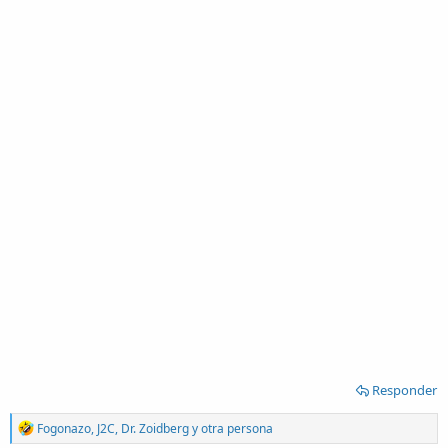
Responder
R
Fogonazo
,
J2C
,
Dr. Zoidberg
y otra persona
e