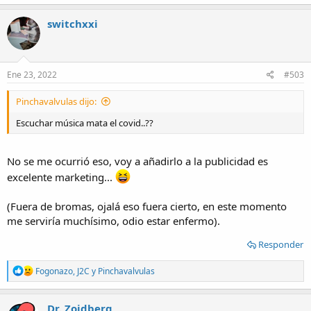
a
c
switchxxi
t
i
o
n
s
Ene 23, 2022
#503
:
Pinchavalvulas dijo:
Escuchar música mata el covid..??
No se me ocurrió eso, voy a añadirlo a la publicidad es
excelente marketing...
(Fuera de bromas, ojalá eso fuera cierto, en este momento
me serviría muchísimo, odio estar enfermo).
Responder
R
Fogonazo
,
J2C
y
Pinchavalvulas
e
a
c
Dr. Zoidberg