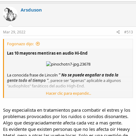
a
c
Arsduson
t
i
o
n
s
Mar 29, 2022
#513
:
Fogonazo dijo:
Las 10 mayores mentiras en audio Hi-End
La conocida frase de Lincoln
" No se puede engañar a toda la
gente todo el tiempo "
, parece ser "apenas" aplicable a algunos
"audiophilos" fanáticos del audio High-End.
Hacer clic para expandir...
Aquí se detalla un intento de como para saber a que atenernos.
Poseo la firme sospecha de que la gente es hoy más crédula de lo
Soy especialista en tratamientos para combatir el estres y los
que eran en mi juventud.
problemas provocados por los ruidos o sonidos disonantes.
En aquel entonces la gente no ponía imanes en sus zapatos, la
Algo que desgraciadamente afecta cada vez a mas gente.
policía no utilizaba psíquicos para la búsqueda de personas
Es evidente que existen personas que no les afecta oir Heavy
desaparecidas, y los jefes de estado desde Hitler ya no consultan a
Metal, pero a otras las vuelve locas. Solo es una cuestión de
los astrólogos.