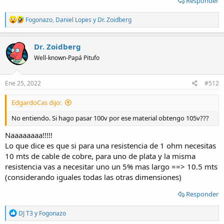
Responder
R
Fogonazo
,
Daniel Lopes
y
Dr. Zoidberg
e
a
c
Dr. Zoidberg
t
Well-known-Papá Pitufo
i
o
n
s
Ene 25, 2022
#512
:
EdgardoCas dijo:
No entiendo. Si hago pasar 100v por ese material obtengo 105v???
Naaaaaaaa!!!!!
Lo que dice es que si para una resistencia de 1 ohm necesitas
10 mts de cable de cobre, para uno de plata y la misma
resistencia vas a necesitar uno un 5% mas largo ==> 10.5 mts
(considerando iguales todas las otras dimensiones)
Responder
R
DJ T3
y
Fogonazo
e