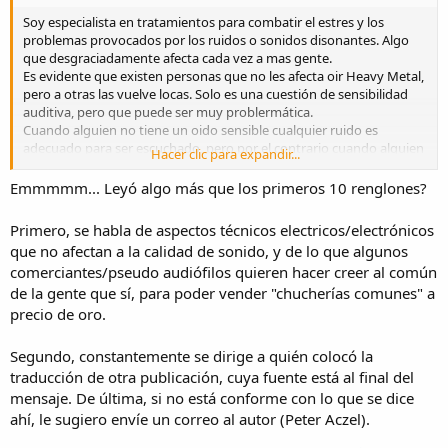
despreciable
Soy especialista en tratamientos para combatir el estres y los
En rendimiento eléctrico básico, 2 conductores conseguidos de
problemas provocados por los ruidos o sonidos disonantes. Algo
enderezar 2 perchas de alambre
NO
dará un resultado inferior a un
que desgraciadamente afecta cada vez a mas gente.
juego de cables de $ 2000 (Cable Milagroso).
Es evidente que existen personas que no les afecta oir Heavy Metal,
pero a otras las vuelve locas. Solo es una cuestión de sensibilidad
Tampoco lo seria para un cable calibre 16 (Cordón como para una
auditiva, pero que puede ser muy problermática.
lámpara) de $ 1,8 el metro (Cable Ultra-precio) los cables son los
Cuando alguien no tiene un oido sensible cualquier ruido es
mayores fraudes en la electrónica de consumo, y la muestra de la
adecuado para ser escuchado, pero por el contrario cuando alguien
Hacer clic para expandir...
cobarde entrega de casi todas las publicaciones de audio a las
es sensible, todo no sirve para disfrutar de la música.
presiones de los comerciantes de cables de altos precios, es
Con todo el respeto del mundo, la única diferencia para desmontar
Emmmmm... Leyó algo más que los primeros 10 renglones?
realmente deprimente para la vista.
lo que usted dice es una cuestión de oido.
Sin capacidad para discernir o sin la sensibilidad adecuada, hablar
Primero, se habla de aspectos técnicos electricos/electrónicos
La señal no tiene ni idea de si se transmite a través de un cable caro
de todo lo que usted se atreve a contar es absurdo.
que no afectan a la calidad de sonido, y de lo que algunos
o barato.
Diferente sería si estuvieramnos hablando de precios. Las modas
comerciantes/pseudo audiófilos quieren hacer creer al común
hacen mucho daño y la gente que las sigue acostumbra a romper
Para un análisis más profundo de la realidad y la ficción en cables de
de la gente que sí, para poder vender "chucherías comunes" a
los mercados.
altavoz y las interconexiones de audio, se sugiere leer:
¿Sirven para
Por ello se pueden pedir locuras por cosas que no hacen lo que se
precio de oro.
algo los cables especiales para audio?
dice y la causa es porque hay poca gente sensible o con oido.
Pero determinar según su criterio que nada sirve, es atreverse
Segundo, constantemente se dirige a quién colocó la
demasiado. Sobre todo cuando se hace evidente que usted carece
traducción de otra publicación, cuya fuente está al final del
2. Mentira sobre los Tubos de Vacío (Válvulas)
de una sensibilidad auditiva dentro de la media. Pues de otra
mensaje. De última, si no está conforme con lo que se dice
Esta mentira es también, en cierto modo, sobre una cuestión
manera sería imposible que usted arremetiera sin piedad contra
periférica, puesto que los tubos de vacío son apenas una pequeña
ahí, le sugiero envíe un correo al autor (Peter Aczel).
todo ello.
parte de la corriente principal en la edad del silicio.
Con 40 años de experiencia en problemas de sensibilidad auditiva le