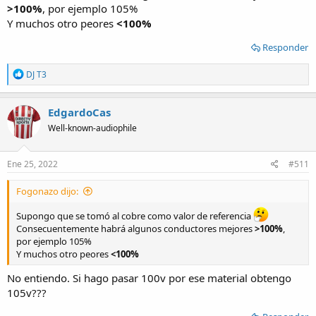
>100%
, por ejemplo 105%
Y muchos otro peores
<100%
Responder
R
DJ T3
e
a
c
EdgardoCas
t
Well-known-audiophile
i
o
n
s
Ene 25, 2022
#511
:
Fogonazo dijo:
Supongo que se tomó al cobre como valor de referencia
Consecuentemente habrá algunos conductores mejores
>100%
,
por ejemplo 105%
Y muchos otro peores
<100%
No entiendo. Si hago pasar 100v por ese material obtengo
105v???