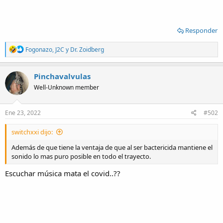
Responder
R
Fogonazo
,
J2C
y
Dr. Zoidberg
e
a
c
Pinchavalvulas
t
Well-Unknown member
i
o
n
s
Ene 23, 2022
#502
:
switchxxi dijo:
Además de que tiene la ventaja de que al ser bactericida mantiene el
sonido lo mas puro posible en todo el trayecto.
Escuchar música mata el covid..??