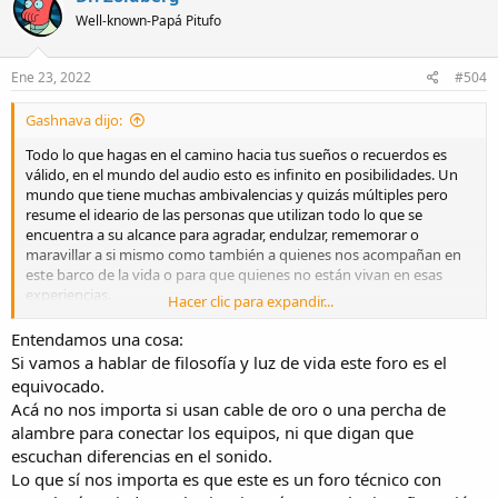
t
Well-known-Papá Pitufo
i
o
n
s
Ene 23, 2022
#504
:
Gashnava dijo:
Todo lo que hagas en el camino hacia tus sueños o recuerdos es
válido, en el mundo del audio esto es infinito en posibilidades. Un
mundo que tiene muchas ambivalencias y quizás múltiples pero
resume el ideario de las personas que utilizan todo lo que se
encuentra a su alcance para agradar, endulzar, rememorar o
maravillar a si mismo como también a quienes nos acompañan en
este barco de la vida o para que quienes no están vivan en esas
experiencias.
Hacer clic para expandir...
Perdón por la lata, pero creí necesario exponer mi punto de vista.
Entendamos una cosa:
Si vamos a hablar de filosofía y luz de vida este foro es el
equivocado.
Acá no nos importa si usan cable de oro o una percha de
alambre para conectar los equipos, ni que digan que
escuchan diferencias en el sonido.
Lo que sí nos importa es que este es un foro técnico con