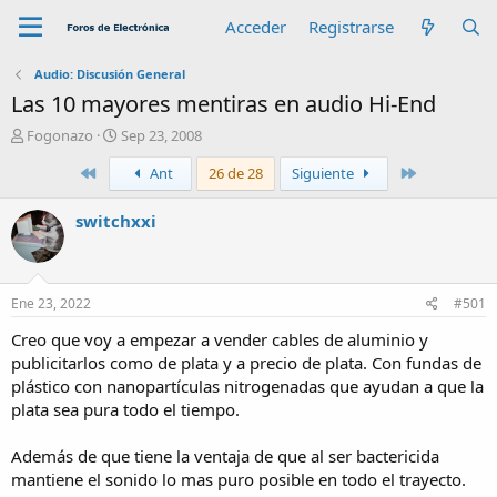
Acceder
Registrarse
Audio: Discusión General
Las 10 mayores mentiras en audio Hi-End
A
F
Fogonazo
Sep 23, 2008
u
e
Primero
Último
Ant
26 de 28
Siguiente
t
c
o
h
r
a
switchxxi
d
e
i
n
Ene 23, 2022
#501
i
c
Creo que voy a empezar a vender cables de aluminio y
i
publicitarlos como de plata y a precio de plata. Con fundas de
o
plástico con nanopartículas nitrogenadas que ayudan a que la
plata sea pura todo el tiempo.
Además de que tiene la ventaja de que al ser bactericida
mantiene el sonido lo mas puro posible en todo el trayecto.