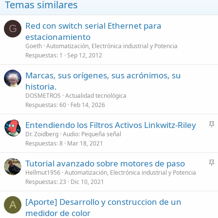
Temas similares
Red con switch serial Ethernet para
G
estacionamiento
Goeth
Automatización, Electrónica industrial y Potencia
Respuestas
1
Sep 12, 2012
Marcas, sus orígenes, sus acrónimos, su
historia.
DOSMETROS
Actualidad tecnológica
Respuestas
60
Feb 14, 2026
Entendiendo los Filtros Activos Linkwitz-Riley
n
Dr. Zoidberg
Audio: Pequeña señal
Respuestas
8
Mar 18, 2021
c
l
Tutorial avanzado sobre motores de paso
a
n
Hellmut1956
Automatización, Electrónica industrial y Potencia
d
Respuestas
23
Dic 10, 2021
c
o
l
[Aporte] Desarrollo y construccion de un
a
A
medidor de color
d