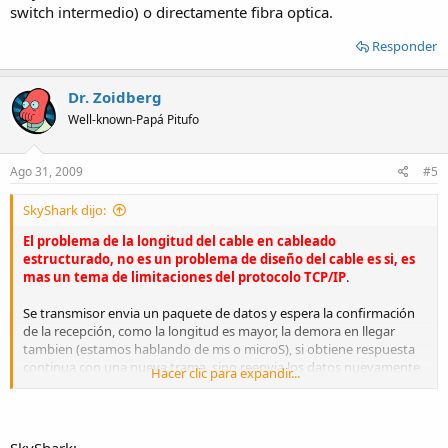
switch intermedio) o directamente fibra optica.
Responder
Dr. Zoidberg
Well-known-Papá Pitufo
Ago 31, 2009
#5
SkyShark dijo:
El problema de la longitud del cable en cableado
estructurado, no es un problema de diseño del cable es si,
es
mas un tema de limitaciones del protocolo TCP/IP
.
Se transmisor envia un paquete de datos y espera la confirmación
de la recepción, como la longitud es mayor, la demora en llegar
tambien (estamos hablando de ms o microS), si obtiene respuesta
continua con una nueva trama, sino reenvia los datos nuevamente.
Hacer clic para expandir...
Esto produce que aumente los paquetes perdidos.
Para otros protocolos de transmisión como el UDP esto no es un
problema ya que no es necesaria la confirmación de recepción (caso
de video).