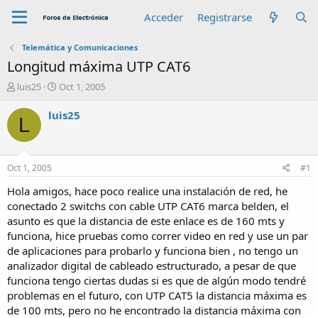
Acceder
Registrarse
Telemática y Comunicaciones
Longitud máxima UTP CAT6
A
F
luis25
Oct 1, 2005
u
e
t
c
luis25
L
o
h
r
a
d
e
Oct 1, 2005
#1
i
n
Hola amigos, hace poco realice una instalación de red, he
i
conectado 2 switchs con cable UTP CAT6 marca belden, el
c
asunto es que la distancia de este enlace es de 160 mts y
i
funciona, hice pruebas como correr video en red y use un par
o
de aplicaciones para probarlo y funciona bien , no tengo un
analizador digital de cableado estructurado, a pesar de que
funciona tengo ciertas dudas si es que de algún modo tendré
problemas en el futuro, con UTP CAT5 la distancia máxima es
de 100 mts, pero no he encontrado la distancia máxima con