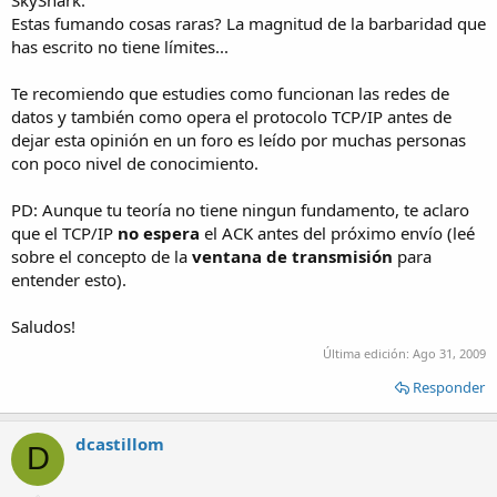
SkyShark:
Estas fumando cosas raras? La magnitud de la barbaridad que
Igual el tema de los 100 metros (95 + 5 patchcord) es una
has escrito no tiene límites...
recomendación, se puede realizar enlaces cableados con cobre a
mayores distancias,
pero dependera del tipo que protocolo que
utilices para la comunicación
.
Te recomiendo que estudies como funcionan las redes de
datos y también como opera el protocolo TCP/IP antes de
Porsupuesto que es recomendable siempre para distancias
dejar esta opinión en un foro es leído por muchas personas
mayores a 100 metros
realizar una realimentación (con un
con poco nivel de conocimiento.
switch intermedio)
o directamente fibra optica
.
PD: Aunque tu teoría no tiene ningun fundamento, te aclaro
que el TCP/IP
no espera
el ACK antes del próximo envío (leé
sobre el concepto de la
ventana de transmisión
para
entender esto).
Saludos!
Última edición:
Ago 31, 2009
Responder
dcastillom
D