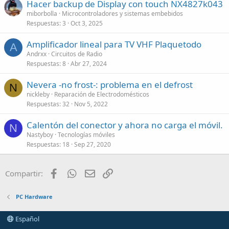
Hacer backup de Display con touch NX4827k043
miborbolla
Microcontroladores y sistemas embebidos
Respuestas
3
Oct 3, 2025
Amplificador lineal para TV VHF Plaquetodo
A
Andrxx
Circuitos de Radio
Respuestas
8
Abr 27, 2024
Nevera -no frost-: problema en el defrost
N
nickleby
Reparación de Electrodomésticos
Respuestas
32
Nov 5, 2022
Calentón del conector y ahora no carga el móvil.
N
Nastyboy
Tecnologías móviles
Respuestas
18
Sep 27, 2020
Facebook
WhatsApp
Email
Enlace
Compartir:
PC Hardware
Español