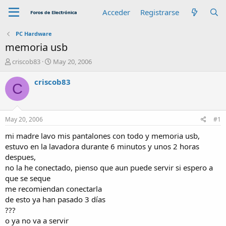
Acceder
Registrarse
PC Hardware
memoria usb
A
F
criscob83
May 20, 2006
u
e
t
c
criscob83
C
o
h
r
a
d
e
May 20, 2006
#1
i
n
mi madre lavo mis pantalones con todo y memoria usb,
i
estuvo en la lavadora durante 6 minutos y unos 2 horas
c
despues,
i
no la he conectado, pienso que aun puede servir si espero a
o
que se seque
me recomiendan conectarla
de esto ya han pasado 3 días
???
o ya no va a servir