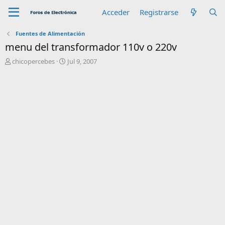
Acceder
Registrarse
Fuentes de Alimentación
menu del transformador 110v o 220v
A
F
chicopercebes
Jul 9, 2007
u
e
t
c
o
h
r
a
d
e
i
n
i
c
i
o