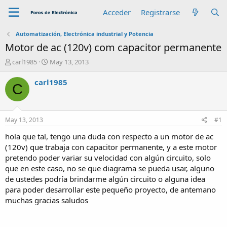
Acceder
Registrarse
Automatización, Electrónica industrial y Potencia
Motor de ac (120v) com capacitor permanente
A
F
carl1985
May 13, 2013
u
e
t
c
carl1985
C
o
h
r
a
d
e
May 13, 2013
#1
i
n
hola que tal, tengo una duda con respecto a un motor de ac
i
(120v) que trabaja con capacitor permanente, y a este motor
c
pretendo poder variar su velocidad con algún circuito, solo
i
que en este caso, no se que diagrama se pueda usar, alguno
o
de ustedes podría brindarme algún circuito o alguna idea
para poder desarrollar este pequeño proyecto, de antemano
muchas gracias saludos