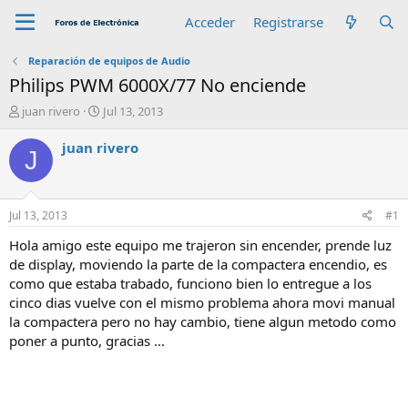
Acceder
Registrarse
Reparación de equipos de Audio
Philips PWM 6000X/77 No enciende
A
F
juan rivero
Jul 13, 2013
u
e
t
c
juan rivero
J
o
h
r
a
d
e
Jul 13, 2013
#1
i
n
Hola amigo este equipo me trajeron sin encender, prende luz
i
de display, moviendo la parte de la compactera encendio, es
c
como que estaba trabado, funciono bien lo entregue a los
i
cinco dias vuelve con el mismo problema ahora movi manual
o
la compactera pero no hay cambio, tiene algun metodo como
poner a punto, gracias ...