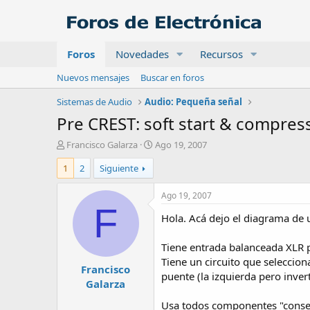
Foros
Novedades
Recursos
Nuevos mensajes
Buscar en foros
Sistemas de Audio
Audio: Pequeña señal
Pre CREST: soft start & compres
A
F
Francisco Galarza
Ago 19, 2007
u
e
1
2
Siguiente
t
c
o
h
r
a
Ago 19, 2007
d
F
Hola. Acá dejo el diagrama de
e
i
n
Tiene entrada balanceada XLR 
i
Tiene un circuito que seleccion
Francisco
c
puente (la izquierda pero invert
i
Galarza
o
Usa todos componentes "conseg