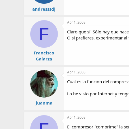
andresssdj
Abr 1, 2008
F
Claro que sí. Sólo hay que hace
O si prefieres, experimentar al 
Francisco
Galarza
Abr 1, 2008
Cual es la funcion del compres
Lo he visto por Internet y tengo
juanma
Abr 1, 2008
F
El compresor "comprime" la señ