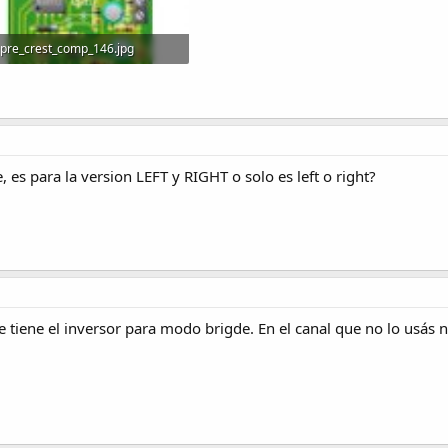
pre_crest_comp_146.jpg
24.4 KB · Visitas: 1,378
, es para la version LEFT y RIGHT o solo es left o right?
e tiene el inversor para modo brigde. En el canal que no lo usás n