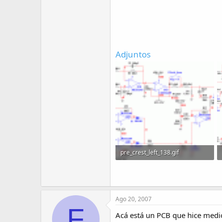
Adjuntos
pre_crest_left_138.gif
23.8 KB · Visitas: 520
Ago 20, 2007
F
Acá está un PCB que hice medi