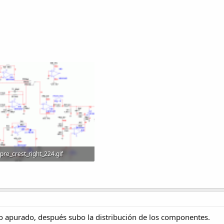
pre_crest_right_224.gif
29.1 KB · Visitas: 542
o apurado, después subo la distribución de los componentes.