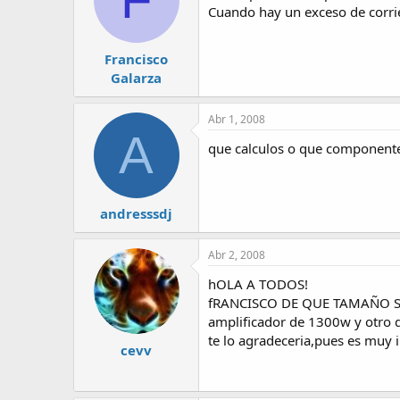
Cuando hay un exceso de corrien
Francisco
Galarza
Abr 1, 2008
A
que calculos o que componentes
andresssdj
Abr 2, 2008
hOLA A TODOS!
fRANCISCO DE QUE TAMAÑO SON 
amplificador de 1300w y otro 
te lo agradeceria,pues es muy i
cevv