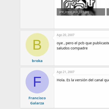
pre_crest_pcb_171.jpg
30.8 KB · Visitas: 1,331
Ago 20, 2007
B
oye , pero el pcb que publicaste
saludos compadre
broka
Ago 21, 2007
F
Hola. Es la versión del canal qu
Francisco
Galarza